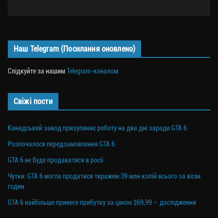
Наш Telegram (Посилання оновлено)
Слідкуйте за нашим
Telegram-каналом
Свіжі пости
Канадський завод призупиняє роботу на два дні заради GTA 6
Розпочалося передзамовлення GTA 6
GTA 6 не буде продаватися в росії
Чутки: GTA 6 могла продатися тиражем 39 млн копій всього за вісім
годин
GTA 6 найбільше принесе прибутку за ціною $69,99 — дослідження