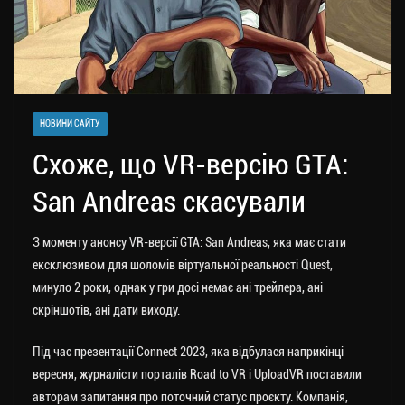
НОВИНИ САЙТУ
Схоже, що VR-версію GTA:
San Andreas скасували
З моменту анонсу VR-версії GTA: San Andreas, яка має стати
ексклюзивом для шоломів віртуальної реальності Quest,
минуло 2 роки, однак у гри досі немає ані трейлера, ані
скріншотів, ані дати виходу.
Під час презентації Connect 2023, яка відбулася наприкінці
вересня, журналісти порталів Road to VR і UploadVR поставили
авторам запитання про поточний статус проєкту. Компанія,