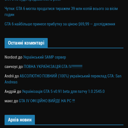
Чутки: GTA 6 могла продатися тиражем 39 млн копій всього за вісім
годин
GTA 6 найбільше принесе прибутку за ціною $69,99 — дослідження
Останні коментарі
Nordost
до
Український SAMP сервер
санчоус
до
ПОВНА УКРАЇНІЗАЦІЯ GTA IV!!!!!!!!!!!!
Andrii
до
АБСОЛЮТНО ПОВНИЙ (100%) український переклад GTA: San
Andreas
Андрій
до
Українізація GTA 5 v0.91 beta для патчу 1.0.2545.0
макс
до
GTA IV ОФІЦІЙНО ВИЙДЕ НА PC !!!
Архів новин