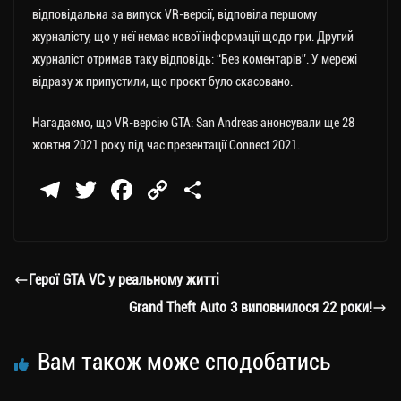
відповідальна за випуск VR-версії, відповіла першому
журналісту, що у неї немає нової інформації щодо гри. Другий
журналіст отримав таку відповідь: “Без коментарів”. У мережі
відразу ж припустили, що проєкт було скасовано.
Нагадаємо, що VR-версію GTA: San Andreas анонсували ще 28
жовтня 2021 року під час презентації Connect 2021.
Te
T
Fa
C
П
le
wi
ce
op
о
gr
tt
bo
y
ді
a
er
ok
Li
ли
Герої GTA VC у реальному житті
m
nk
ти
Grand Theft Auto 3 виповнилося 22 роки!
ся
Вам також може сподобатись