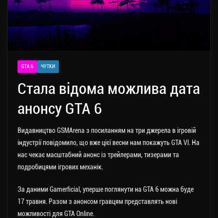
GTA 6
ЧУТКИ
Стала відома можлива дата
анонсу GTA 6
Видавництво GSMArena з посиланням на три джерела в ігровій
індустрії повідомило, що вже цієї весни нам покажуть GTA Vl. На
нас чекає масштабний анонс із трейлерами, тизерами та
подробицями ігрових механік.
За даними Gamerficial, уперше поглянути на GTA 6 можна буде
17 травня. Разом з анонсом гравцям представлять нові
можливості для GTA Online.