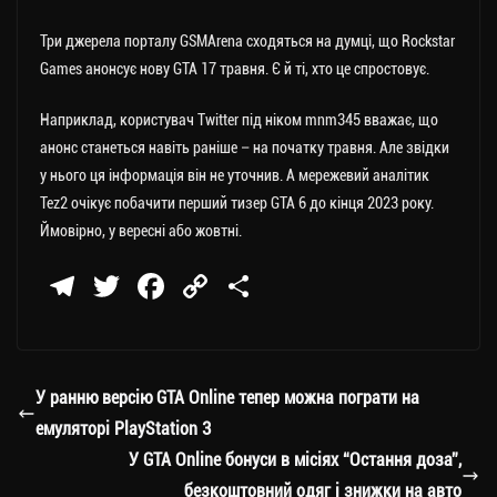
Три джерела порталу GSMArena сходяться на думці, що Rockstar
Games анонсує нову GTA 17 травня. Є й ті, хто це спростовує.
Наприклад, користувач Twitter під ніком mnm345 вважає, що
анонс станеться навіть раніше – на початку травня. Але звідки
у нього ця інформація він не уточнив. А мережевий аналітик
Tez2 очікує побачити перший тизер GTA 6 до кінця 2023 року.
Ймовірно, у вересні або жовтні.
Te
T
Fa
C
П
le
wi
ce
op
о
gr
tt
bo
y
ді
a
er
ok
Li
ли
У ранню версію GTA Online тепер можна пограти на
m
nk
ти
емуляторі PlayStation 3
ся
У GTA Online бонуси в місіях “Остання доза”,
безкоштовний одяг і знижки на авто