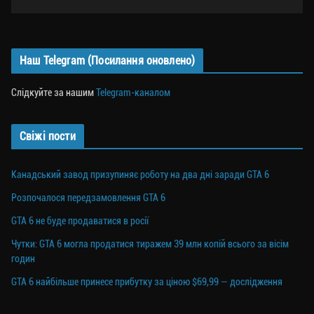
Наш Telegram (Посилання оновлено)
Слідкуйте за нашим
Telegram-каналом
Свіжі пости
Канадський завод призупиняє роботу на два дні заради GTA 6
Розпочалося передзамовлення GTA 6
GTA 6 не буде продаватися в росії
Чутки: GTA 6 могла продатися тиражем 39 млн копій всього за вісім
годин
GTA 6 найбільше принесе прибутку за ціною $69,99 — дослідження