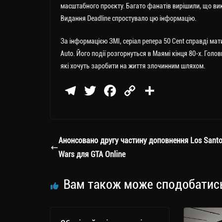
масштабного проєкту.
Багато фанатів вирішили, що викон
Видання Deadline спростувало цю інформацію.
За інформацією ЗМІ, серіал репера 50 Cent справді матим
Auto. Його події розгорнуться в Маямі кінця 80-х. Голо
які хочуть заробити на життя злочинним шляхом.
Te
T
Fa
C
П
le
wi
ce
op
о
gr
tt
bo
y
ді
a
er
ok
Li
ли
Анонсовано другу частину доповнення Los Santo
m
nk
ти
Wars для GTA Online
ся
Вам також може сподобатис