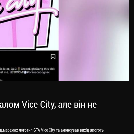
лом Vice City, але він не
ц.мережах логотип GTA Vice City та анонсував вихід якогось