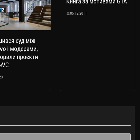
Книга за мотивами GTA
05.12.2011
ився суд між
wo і модерами,
ворили проєкти
ReVC
23