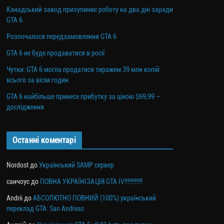
Канадський завод призупиняє роботу на два дні заради
GTA 6
Розпочалося передзамовлення GTA 6
GTA 6 не буде продаватися в росії
Чутки: GTA 6 могла продатися тиражем 39 млн копій
всього за вісім годин
GTA 6 найбільше принесе прибутку за ціною $69,99 —
дослідження
Останні коментарі
Nordost
до
Український SAMP сервер
санчоус
до
ПОВНА УКРАЇНІЗАЦІЯ GTA IV!!!!!!!!!!!!
Andrii
до
АБСОЛЮТНО ПОВНИЙ (100%) український
переклад GTA: San Andreas