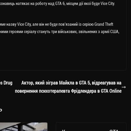
авець натякає на роботу над GTA 6, місцем дії якої буде Vice City.
е назву Vice City, але він не буде пов’язаний із серією Grand Theft
вними героями серіалу стануть три військових, звільнених з армії США,
s Drug
Актор, який зіграв Майкла в GTA 5, відреагував на
повернення психотерапевта Фрідлендера в GTA Online
ь