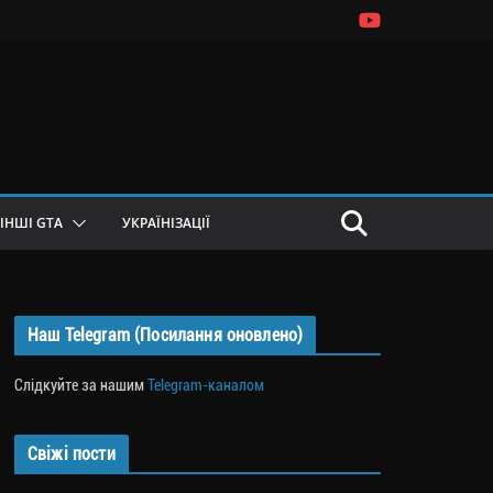
ІНШІ GTA
УКРАЇНІЗАЦІЇ
Наш Telegram (Посилання оновлено)
Слідкуйте за нашим
Telegram-каналом
Свіжі пости