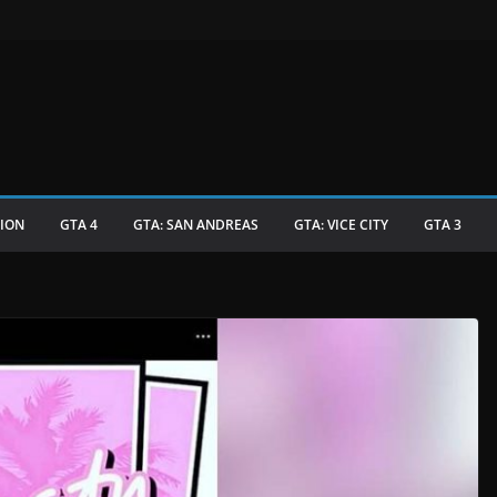
TION
GTA 4
GTA: SAN ANDREAS
GTA: VICE CITY
GTA 3