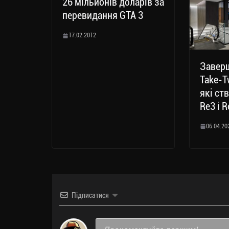
26 мільйонів доларів за
перевидання GTA 3
17.02.2012
Заверш
Take-T
які ст
Re3 і 
06.04.20
Підписатися