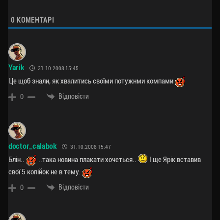
0
КОМЕНТАРІ
Yarik
31.10.2008 15:45
Це щоб знали, як хвалитись своїми потужнми компами
Відповісти
0
doctor_calabok
31.10.2008 15:47
Блін..
..така новина плакати хочеться..
І ще Ярік вставив
свої 5 копійок не в тему.
Відповісти
0