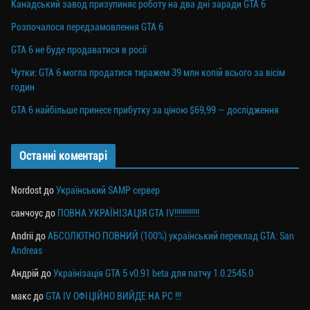
Канадський завод призупиняє роботу на два дні заради GTA 6
Розпочалося передзамовлення GTA 6
GTA 6 не буде продаватися в росії
Чутки: GTA 6 могла продатися тиражем 39 млн копій всього за вісім
годин
GTA 6 найбільше принесе прибутку за ціною $69,99 — дослідження
Останні коментарі
Nordost
до
Український SAMP сервер
санчоус
до
ПОВНА УКРАЇНІЗАЦІЯ GTA IV!!!!!!!!!!!!
Andrii
до
АБСОЛЮТНО ПОВНИЙ (100%) український переклад GTA: San
Andreas
Андрій
до
Українізація GTA 5 v0.91 beta для патчу 1.0.2545.0
макс
до
GTA IV ОФІЦІЙНО ВИЙДЕ НА PC !!!