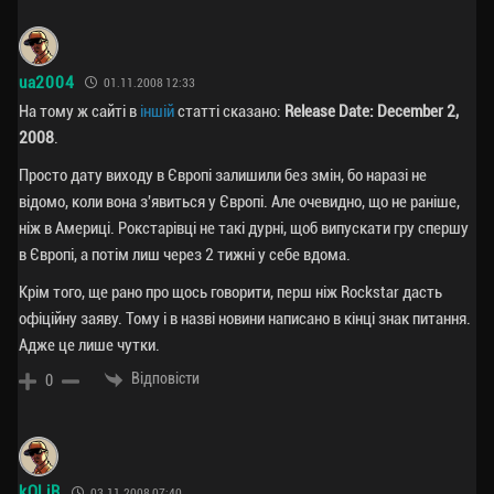
ua2004
01.11.2008 12:33
На тому ж сайті в
іншій
статті сказано:
Release Date: December 2,
2008
.
Просто дату виходу в Європі залишили без змін, бо наразі не
відомо, коли вона з'явиться у Європі. Але очевидно, що не раніше,
ніж в Америці. Рокстарівці не такі дурні, щоб випускати гру спершу
в Європі, а потім лиш через 2 тижні у себе вдома.
Крім того, ще рано про щось говорити, перш ніж Rockstar дасть
офіційну заяву. Тому і в назві новини написано в кінці знак питання.
Адже це лише чутки.
Відповісти
0
kOLiR
03.11.2008 07:40