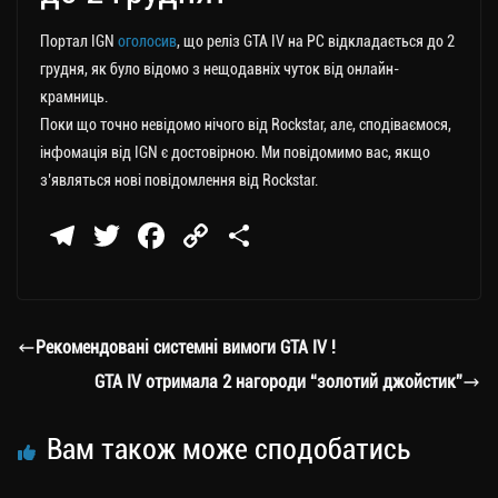
Портал IGN
оголосив
, що реліз GTA IV на РС відкладається до 2
грудня, як було відомо з нещодавніх чуток від онлайн-
крамниць.
Поки що точно невідомо нічого від Rockstar, але, сподіваємося,
інфомація від IGN є достовірною. Ми повідомимо вас, якщо
з’являться нові повідомлення від Rockstar.
Te
T
Fa
C
П
le
wi
ce
op
о
gr
tt
bo
y
ді
a
er
ok
Li
ли
Рекомендовані системні вимоги GTA IV !
m
nk
ти
GTA IV отримала 2 нагороди “золотий джойстик”
ся
Вам також може сподобатись