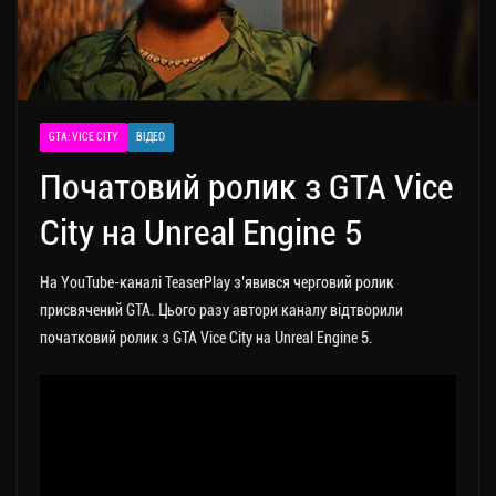
GTA: VICE CITY
ВІДЕО
Початовий ролик з GTA Vice
City на Unreal Engine 5
На YouTube-каналі TeaserPlay з’явився черговий ролик
присвячений GTA. Цього разу автори каналу відтворили
початковий ролик з GTA Vice City на Unreal Engine 5.