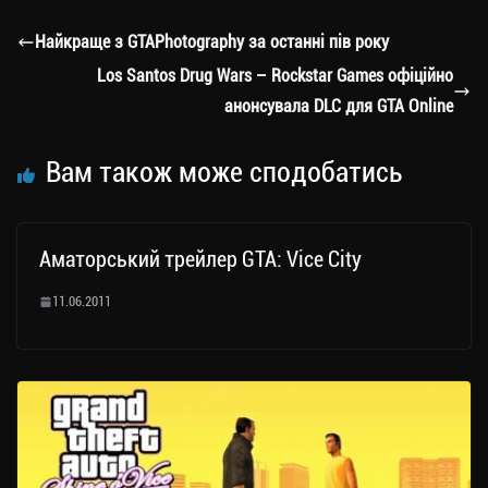
gr
tt
bo
y
ді
a
er
ok
Li
ли
Найкраще з GTAPhotography за останні пів року
m
nk
ти
Los Santos Drug Wars – Rockstar Games офіційно
ся
анонсувала DLC для GTA Online
Вам також може сподобатись
Аматорський трейлер GTA: Vice City
11.06.2011