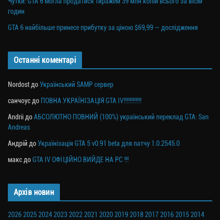
Чутки: GTA 6 могла продатися тиражем 39 млн копій всього за вісім
годин
GTA 6 найбільше принесе прибутку за ціною $69,99 — дослідження
Останні коментарі
Nordost
до
Український SAMP сервер
санчоус
до
ПОВНА УКРАЇНІЗАЦІЯ GTA IV!!!!!!!!!!!!
Andrii
до
АБСОЛЮТНО ПОВНИЙ (100%) український переклад GTA: San
Andreas
Андрій
до
Українізація GTA 5 v0.91 beta для патчу 1.0.2545.0
макс
до
GTA IV ОФІЦІЙНО ВИЙДЕ НА PC !!!
Архів новин
2026
2025
2024
2023
2022
2021
2020
2019
2018
2017
2016
2015
2014