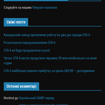
Слідкуйте за нашим
Telegram-каналом
Свіжі пости
Канадський завод призупиняє роботу на два дні заради GTA 6
Розпочалося передзамовлення GTA 6
GTA 6 не буде продаватися в росії
Чутки: GTA 6 могла продатися тиражем 39 млн копій всього за вісім
годин
GTA 6 найбільше принесе прибутку за ціною $69,99 — дослідження
Останні коментарі
Nordost
до
Український SAMP сервер