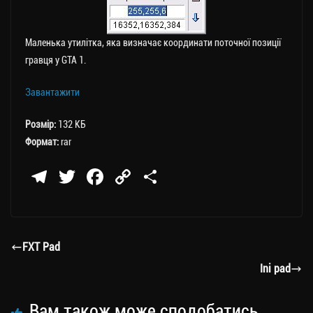
Маленька утилітка, яка визначає координати поточної позиції
гравця у GTA 1.
Завантажити
Розмір:
132 КБ
Формат:
rar
Te
T
Fa
C
П
le
wi
ce
op
о
gr
tt
bo
y
ді
a
er
ok
Li
ли
FXT Pad
m
nk
ти
Ini pad
ся
Вам також може сподобатись