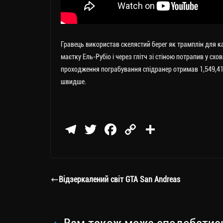
Гравець використав скелястий берег як трамплін для кат
маєтку Ель-Рубіо і через глітч зі стіною потрапив у сх
проходження пограбування спідранер отримав 1,549,41
швидше.
Te
T
Fa
C
П
le
wi
ce
op
о
gr
tt
bo
y
ді
a
er
ok
Li
ли
Відзеркалений світ GTA San Andreas
m
nk
ти
ся