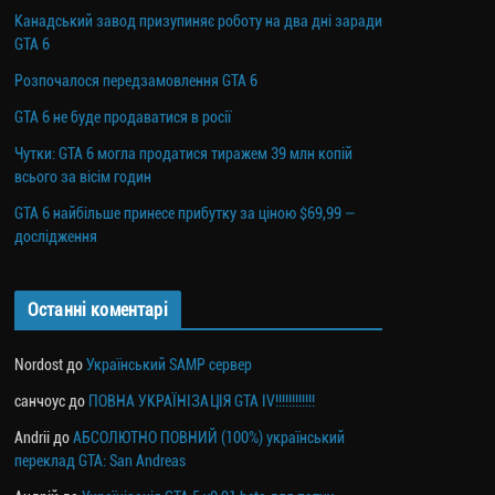
Канадський завод призупиняє роботу на два дні заради
GTA 6
Розпочалося передзамовлення GTA 6
GTA 6 не буде продаватися в росії
Чутки: GTA 6 могла продатися тиражем 39 млн копій
всього за вісім годин
GTA 6 найбільше принесе прибутку за ціною $69,99 —
дослідження
Останні коментарі
Nordost
до
Український SAMP сервер
санчоус
до
ПОВНА УКРАЇНІЗАЦІЯ GTA IV!!!!!!!!!!!!
Andrii
до
АБСОЛЮТНО ПОВНИЙ (100%) український
переклад GTA: San Andreas