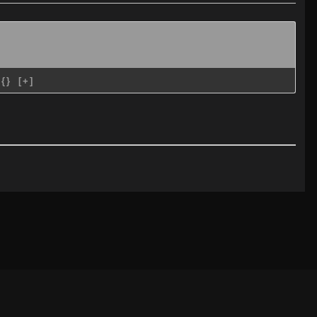
{}
[+]