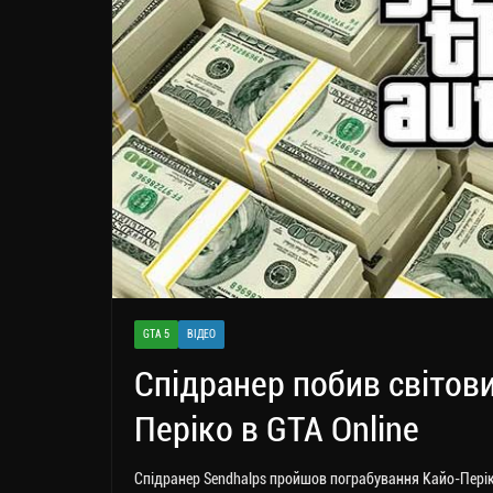
GTA 5
ВІДЕО
Спідранер побив світови
Періко в GTA Online
Спідранер Sendhalps пройшов пограбування Кайо-Періко 