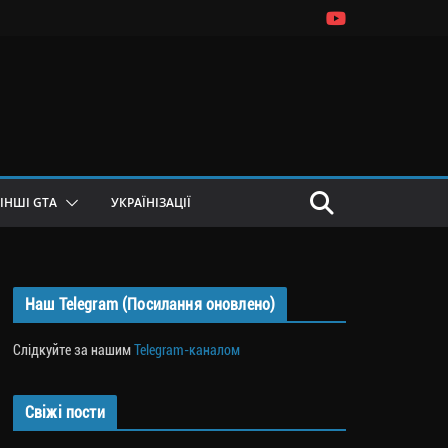
ІНШІ GTA
УКРАЇНІЗАЦІЇ
Наш Telegram (Посилання оновлено)
Слідкуйте за нашим
Telegram-каналом
Свіжі пости