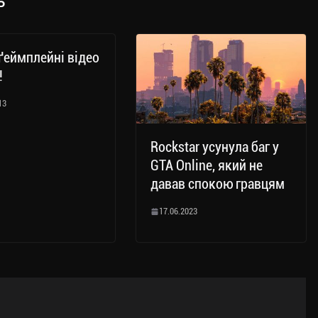
ь
ґеймплейні відео
!
13
Rockstar усунула баг у
GTA Online, який не
давав спокою гравцям
17.06.2023