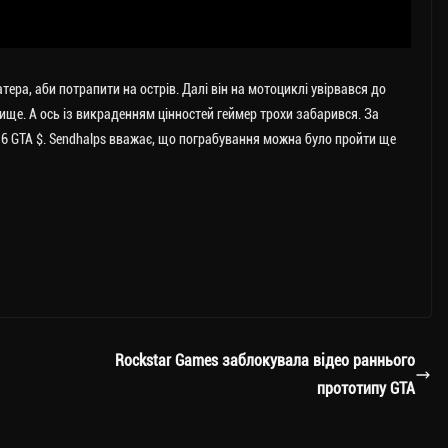
ера, аби потрапити на острів. Далі він на мотоциклі увірвався до
овище. А ось із викраденням цінностей геймер трохи забарився. За
6 GTA $. Sendhalps вважає, що пограбування можна було пройти ще
Rockstar Games заблокувала відео раннього
прототипу GTA