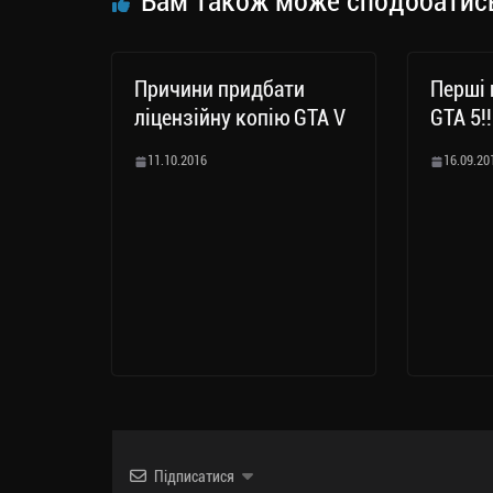
Вам також може сподобатис
Причини придбати
Перші 
ліцензійну копію GTA V
GTA 5!!
11.10.2016
16.09.20
Підписатися