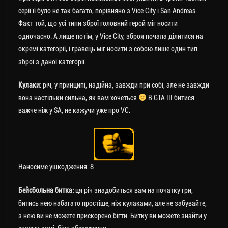
серії її було не так багато, порівняно з Vice City i San Andreas.
Факт той, що усі типи зброї головний герой міг носити
одночасно. А лише потім, у Vice City, зброя почала ділитися на
окремі категорії, і гравець міг носити з собою лише один тип
зброї з даної категорії.
Кулаки:
річ, у принципі, надійна, завжди при собі, але не завжди
вона настільки сильна, як вам хочеться
В GTA III битися
важче ніж у SА, не кажучи уже про VC.
Наносиме ушкодження: 8
Бейсбольна битка:
ця річ знадобиться вам на початку гри,
битись нею набагато простіше, ніж кулаками, але не забувайте,
з нею ви не можете прискорено бігти. Битку ви можете знайти у