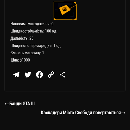
Наносиме ушкодження: 0
Швидкострільність: 100 од.
Дальність: 25
Швидкість перезарядки: 1 од.
Ємність магазину: 1
Ціна: $1000
Te
T
Fa
C
П
le
wi
ce
op
о
gr
tt
bo
y
ді
a
er
ok
Li
ли
Банди GTA III
m
nk
ти
Каскадери Міста Свободи повертаються
ся