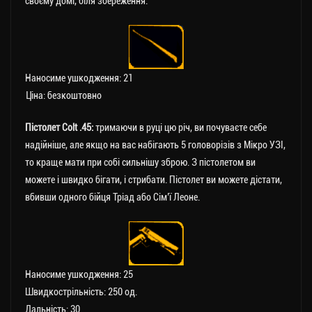
своєму домі, біля збереження.
Наносиме ушкодження: 21
Ціна: безкоштовно
Пістолет Colt .45:
тримаючи в руці цю річ, ви почуваєте себе
надійніше, але якщо на вас набігають 5 головорізів з Мікро УЗІ,
то краще мати при собі сильнішу зброю. З пістолетом ви
можете і швидко бігати, і стрибати. Пістолет ви можете дістати,
вбивши одного бійця Тріад або Сім’ї Леоне.
Наносиме ушкодження: 25
Швидкострільність: 250 од.
Дальність: 30