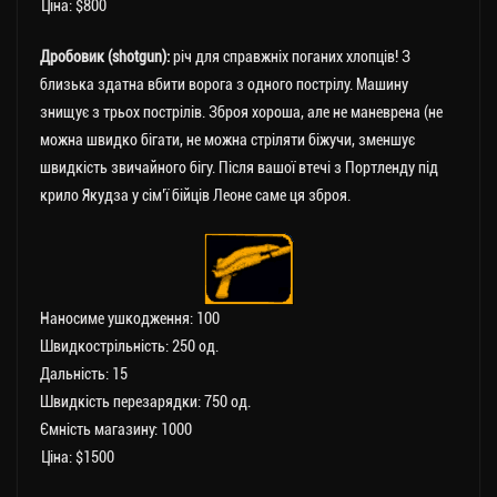
Ціна: $800
Дробовик (shotgun):
річ для справжніх поганих хлопців! З
близька здатна вбити ворога з одного пострілу. Машину
знищує з трьох пострілів. Зброя хороша, але не маневрена (не
можна швидко бігати, не можна стріляти біжучи, зменшує
швидкість звичайного бігу. Після вашої втечі з Портленду під
крило Якудза у сім’ї бійців Леоне саме ця зброя.
Наносиме ушкодження: 100
Швидкострільність: 250 од.
Дальність: 15
Швидкість перезарядки: 750 од.
Ємність магазину: 1000
Ціна: $1500