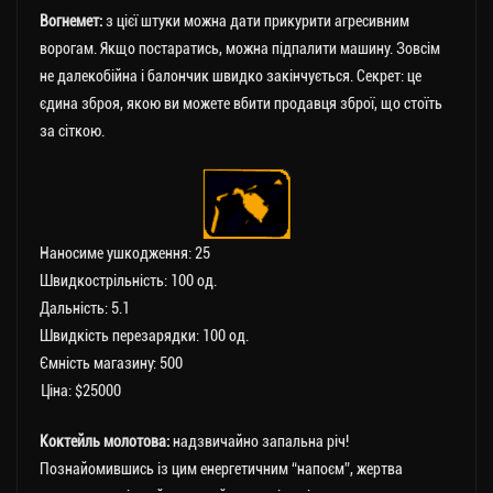
Вогнемет:
з цієї штуки можна дати прикурити агресивним
ворогам. Якщо постаратись, можна підпалити машину. Зовсім
не далекобійна і балончик швидко закінчується. Секрет: це
єдина зброя, якою ви можете вбити продавця зброї, що стоїть
за сіткою.
Наносиме ушкодження: 25
Швидкострільність: 100 од.
Дальність: 5.1
Швидкість перезарядки: 100 од.
Ємність магазину: 500
Ціна: $25000
Коктейль молотова:
надзвичайно запальна річ!
Познайомившись із цим енергетичним “напоєм”, жертва