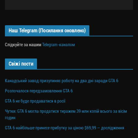
Наш Telegram (Посилання оновлено)
Слідкуйте за нашим
Telegram-каналом
Свіжі пости
Канадський завод призупиняє роботу на два дні заради GTA 6
Розпочалося передзамовлення GTA 6
GTA 6 не буде продаватися в росії
Чутки: GTA 6 могла продатися тиражем 39 млн копій всього за вісім
годин
GTA 6 найбільше принесе прибутку за ціною $69,99 — дослідження