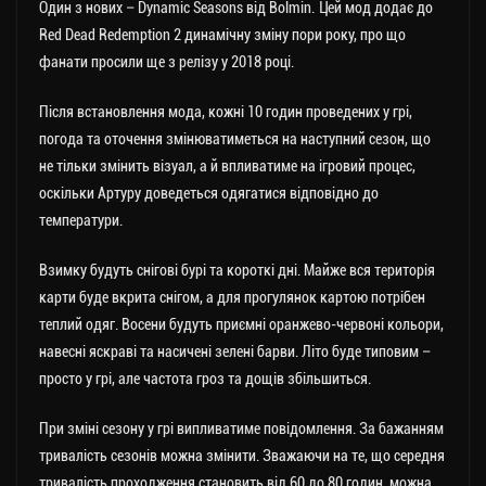
Один з нових – Dynamic Seasons від Bolmin. Цей мод додає до
Red Dead Redemption 2 динамічну зміну пори року, про що
фанати просили ще з релізу у 2018 році.
Після встановлення мода, кожні 10 годин проведених у грі,
погода та оточення змінюватиметься на наступний сезон, що
не тільки змінить візуал, а й впливатиме на ігровий процес,
оскільки Артуру доведеться одягатися відповідно до
температури.
Взимку будуть снігові бурі та короткі дні. Майже вся територія
карти буде вкрита снігом, а для прогулянок картою потрібен
теплий одяг. Восени будуть приємні оранжево-червоні кольори,
навесні яскраві та насичені зелені барви. Літо буде типовим –
просто у грі, але частота гроз та дощів збільшиться.
При зміні сезону у грі випливатиме повідомлення. За бажанням
тривалість сезонів можна змінити. Зважаючи на те, що середня
тривалість проходження становить від 60 до 80 годин, можна