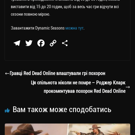
виставити від 15 до 20 годин, щоб за весь час гри відчути всі
сезони повною мірою.
Завантажити Dynamic Seasons
можна тут
.
Te
T
Fa
C
П
le
wi
ce
op
о
gr
tt
bo
y
ді
a
er
ok
Li
ли
Гравці Red Dead Online влаштували грі похорон
m
nk
ти
Ця спільнота ніколи не помре – Роджер Кларк
ся
прокоментував похорон Red Dead Online
Вам також може сподобатись