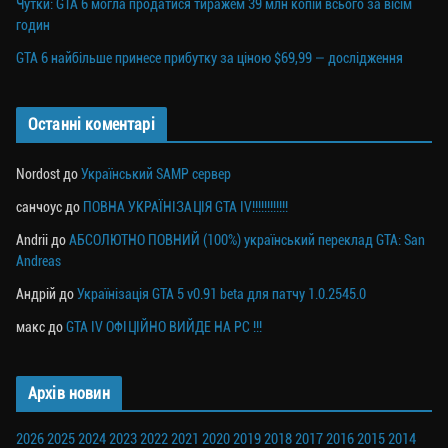
Чутки: GTA 6 могла продатися тиражем 39 млн копій всього за вісім
годин
GTA 6 найбільше принесе прибутку за ціною $69,99 — дослідження
Останні коментарі
Nordost
до
Український SAMP сервер
санчоус
до
ПОВНА УКРАЇНІЗАЦІЯ GTA IV!!!!!!!!!!!!
Andrii
до
АБСОЛЮТНО ПОВНИЙ (100%) український переклад GTA: San
Andreas
Андрій
до
Українізація GTA 5 v0.91 beta для патчу 1.0.2545.0
макс
до
GTA IV ОФІЦІЙНО ВИЙДЕ НА PC !!!
Архів новин
2026
2025
2024
2023
2022
2021
2020
2019
2018
2017
2016
2015
2014