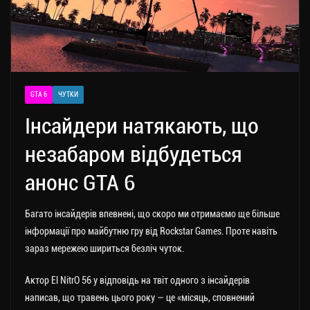
GTA 6
ЧУТКИ
Інсайдери натякають, що
незабаром відбудеться
анонс GTA 6
Багато інсайдерів впевнені, що скоро ми отримаємо ще більше
інформації про майбутню гру від Rockstar Games. Проте навіть
зараз мережею шириться безліч чуток.
Актор El NitrO 56 у відповідь на твіт одного з інсайдерів
написав, що травень цього року — це «місяць, сповнений