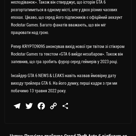
несподіванок». Також він стверджує, що історія GTA 6
розгортатиметься в одному місті, але у двох різних часових
епохах. Цікаво, що серед його підписників є офіційний аккаунт
Rockstar Games. Багато фанатів вважають, що він міг
працювати над грою.
Репер KRYPTO9095 анонсував вихід нової гри твітом зі стікером
Rockstar Games та текстом «GTA 6 вийде незабаром». Також він
запевнив, що гра зробить фурор серед геймерів у 2023 році.
Інсайдер GTA 6 NEWS & LEAKS навіть назвав ймовірну дату
виходу трейлера GTA 6. На його думку, перші кадри з гри ми
побачимо 13 травня 2022 року.
Te
T
Fa
C
П
le
wi
ce
op
о
gr
tt
bo
y
ді
a
er
ok
Li
ли