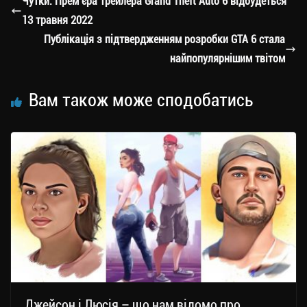
Чутки: Прем’єра трейлера Grand Theft Auto 6 відбудеться
m
nk
ти
13 травня 2022
ся
Публікація з підтвердженням розробки GTA 6 стала
найпопулярнішим твітом
Вам також може сподобатись
Джейсон і Люсія – що нам відомо про