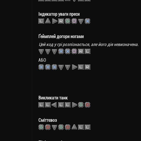
Індикатор уваги преси
Ґеймплей догори ногами
Цей код у грі розпізнається, але його дія невизначена.
АБО
Викликати танк
Сміттєвоз