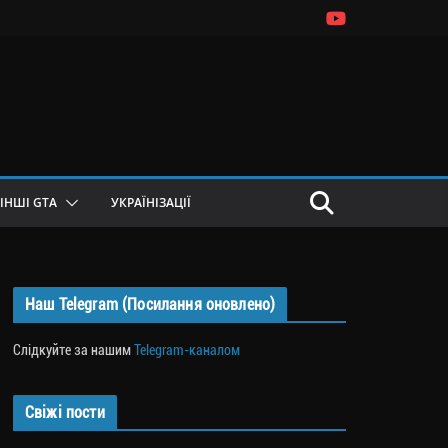
ІНШІ GTA
УКРАЇНІЗАЦІЇ
Наш Telegram (Посилання оновлено)
Слідкуйте за нашим
Telegram-каналом
Свіжі пости