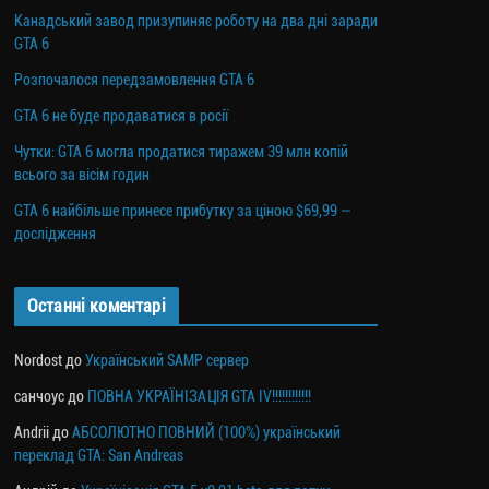
Канадський завод призупиняє роботу на два дні заради
GTA 6
Розпочалося передзамовлення GTA 6
GTA 6 не буде продаватися в росії
Чутки: GTA 6 могла продатися тиражем 39 млн копій
всього за вісім годин
GTA 6 найбільше принесе прибутку за ціною $69,99 —
дослідження
Останні коментарі
Nordost
до
Український SAMP сервер
санчоус
до
ПОВНА УКРАЇНІЗАЦІЯ GTA IV!!!!!!!!!!!!
Andrii
до
АБСОЛЮТНО ПОВНИЙ (100%) український
переклад GTA: San Andreas