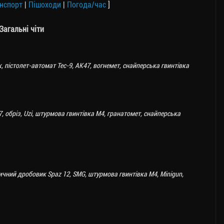
нспорт
|
Пішоходи
|
Погода/час
]
Загальні чіти
, пістолет-автомат Tec-9, AK47, вогнемет, снайперська гвинтівка
 обріз, Uzi, штурмова гвинтівка M4, гранатомет, снайперська
чний дробовик Spaz 12, SMG, штурмова гвинтівка M4, Minigun,