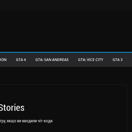
TION
GTA 4
GTA: SAN ANDREAS
GTA: VICE CITY
GTA 3
Stories
гру, якщо ви вводили чіт-коди.