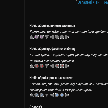
[
Загальні чіти
|
Тра
Набір зброї вуличного злочинця
Кастет, ніж, коктейль молотова, пістолет 9мм, дробовик
Набір зброї професійного вбивці
Катана, гранати з детонатором, револьвер Magnum .357,
гвинтівка з лазерним прицілом
Набір зброї справжнього психа
Бензопилка, гранати, револьвер Magnum .357, автомати
снайперська гвинтівка з лазерним прицілом
Здоров’я