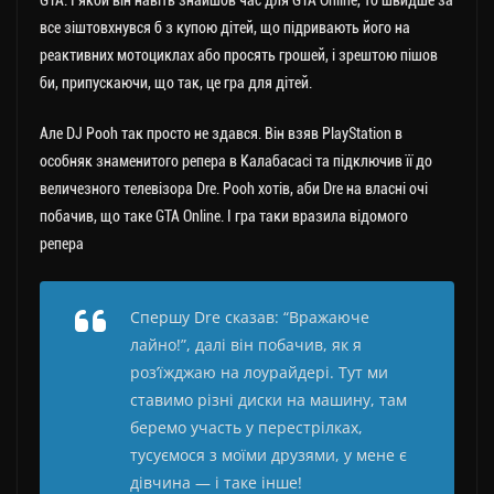
GTA. І якби він навіть знайшов час для GTA Online, то швидше за
все зіштовхнувся б з купою дітей, що підривають його на
реактивних мотоциклах або просять грошей, і зрештою пішов
би, припускаючи, що так, це гра для дітей.
Але DJ Pooh так просто не здався. Він взяв PlayStation в
особняк знаменитого репера в Калабасасі та підключив її до
величезного телевізора Dre. Pooh хотів, аби Dre на власні очі
побачив, що таке GTA Online. І гра таки вразила відомого
репера
Спершу Dre сказав: “Вражаюче
лайно!”, далі він побачив, як я
роз’їжджаю на лоурайдері. Тут ми
ставимо різні диски на машину, там
беремо участь у перестрілках,
тусуємося з моїми друзями, у мене є
дівчина — і таке інше!