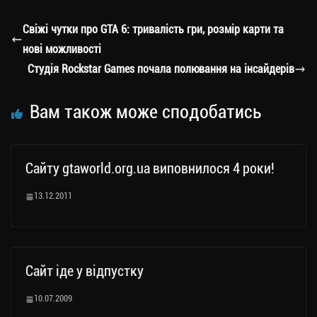
gr
tt
bo
y
ді
a
er
ok
Li
ли
Свіжі чутки про GTA 6: тривалість гри, розмір карти та
m
nk
ти
нові можливості
ся
Студія Rockstar Games почала полювання на інсайдерів
Вам також може сподобатись
Сайту gtaworld.org.ua виповнилося 4 роки!
13.12.2011
Сайт іде у відпустку
10.07.2009