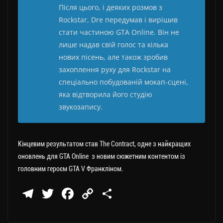
Після цього, і деяких розмов з
Rockstar, Dre передумав і вирішив
стати частиною GTA Online. Він не
лише надав свій голос та кілька
нових пісень, але також зробив
захоплення руху для Rockstar на
спеціально побудованій мокап-сцені,
яка відтворила його студію
звукозапису.
Кінцевим результатом став The Contract, одне з найкращих
оновлень для GTA Online з новим сюжетним контентом із
головним героєм GTA V Франкліном.
Te
T
Fa
C
П
le
wi
ce
op
о