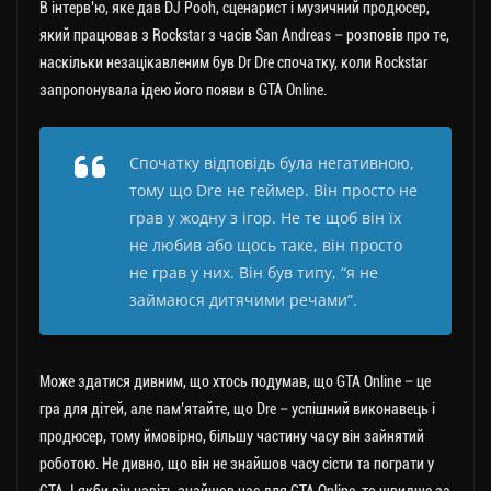
В інтерв’ю, яке дав DJ Pooh, сценарист і музичний продюсер,
який працював з Rockstar з часів San Andreas – розповів про те,
наскільки незацікавленим був Dr Dre спочатку, коли Rockstar
запропонувала ідею його появи в GTA Online.
Спочатку відповідь була негативною,
тому що Dre не геймер. Він просто не
грав у жодну з ігор. Не те щоб він їх
не любив або щось таке, він просто
не грав у них. Він був типу, “я не
займаюся дитячими речами”.
Може здатися дивним, що хтось подумав, що GTA Online – це
гра для дітей, але пам’ятайте, що Dre – успішний виконавець і
продюсер, тому ймовірно, більшу частину часу він зайнятий
роботою. Не дивно, що він не знайшов часу сісти та пограти у