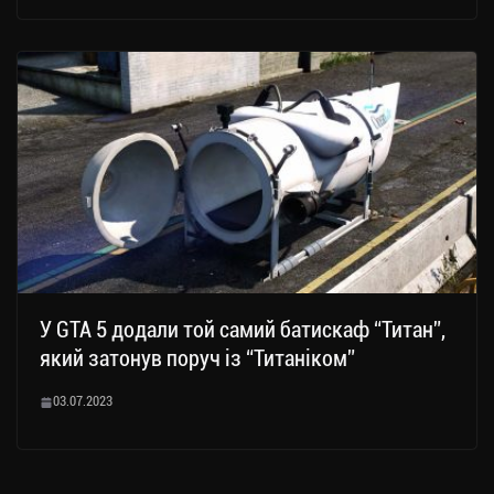
У GTA 5 додали той самий батискаф “Титан”,
який затонув поруч із “Титаніком”
03.07.2023