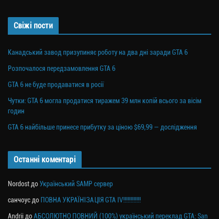
Свіжі пости
Канадський завод призупиняє роботу на два дні заради GTA 6
Розпочалося передзамовлення GTA 6
GTA 6 не буде продаватися в росії
Чутки: GTA 6 могла продатися тиражем 39 млн копій всього за вісім
годин
GTA 6 найбільше принесе прибутку за ціною $69,99 — дослідження
Останні коментарі
Nordost
до
Український SAMP сервер
санчоус
до
ПОВНА УКРАЇНІЗАЦІЯ GTA IV!!!!!!!!!!!!
Andrii
до
АБСОЛЮТНО ПОВНИЙ (100%) український переклад GTA: San