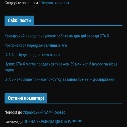
Слідкуйте за нашим
Telegram-каналом
Свіжі пости
Канадський завод призупиняє роботу на два дні заради GTA 6
Розпочалося передзамовлення GTA 6
GTA 6 не буде продаватися в росії
Чутки: GTA 6 могла продатися тиражем 39 млн копій всього за вісім
годин
GTA 6 найбільше принесе прибутку за ціною $69,99 — дослідження
Останні коментарі
Nordost
до
Український SAMP сервер
санчоус
до
ПОВНА УКРАЇНІЗАЦІЯ GTA IV!!!!!!!!!!!!