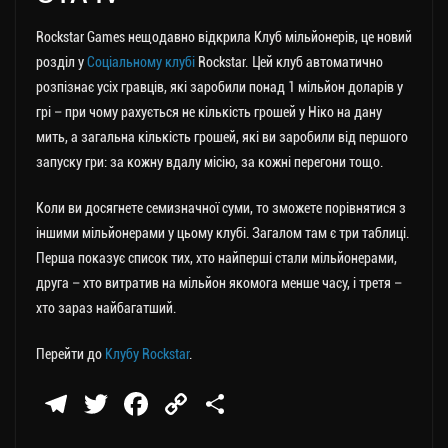
Rockstar Games нещодавно відкрила Клуб мільйонерів, це новий
розділ у
Соціальному клубі
Rockstar. Цей клуб автоматично
розпізнає усіх гравців, які заробили понад 1 мільйон доларів у
грі – при чому рахується не кількість грошей у Ніко на дану
мить, а загальна кількість грошей, які ви заробили від першого
запуску гри: за кожну вдалу місію, за кожні перегони тощо.
Коли ви досягнете семизначної суми, то зможете порівнятися з
іншими мільйонерами у цьому клубі. Загалом там є три таблиці.
Перша показує список тих, хто найперші стали мільйонерами,
друга – хто витратив на мільйон якомога менше часу, і третя –
хто зараз найбагатший.
Перейти до
Клубу Rockstar
.
Te
T
Fa
C
П
le
wi
ce
op
о