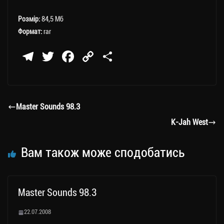
Розмір:
84,5 Мб
Формат:
rar
Te
T
Fa
C
П
le
wi
ce
op
о
gr
tt
bo
y
ді
a
er
ok
Li
ли
Master Sounds 98.3
m
nk
ти
K-Jah West
ся
Вам також може сподобатись
Master Sounds 98.3
22.07.2008