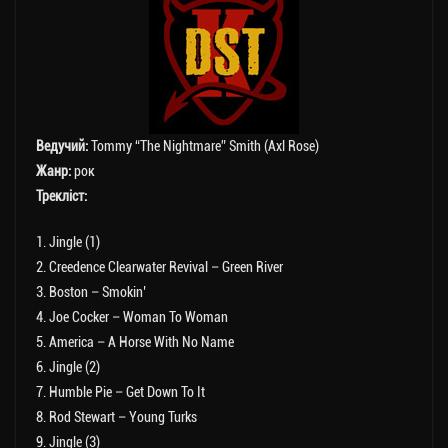
Ведучий:
Tommy “The Nightmare” Smith (Axl Rose)
Жанр:
рок
Трекліст:
1. Jingle (1)
2. Creedence Clearwater Revival – Green River
3. Boston – Smokin’
4. Joe Cocker – Woman To Woman
5. America – A Horse With No Name
6. Jingle (2)
7. Humble Pie – Get Down To It
8. Rod Stewart – Young Turks
9. Jingle (3)