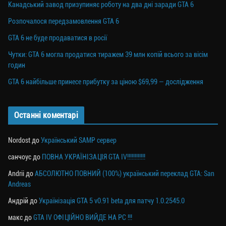
Канадський завод призупиняє роботу на два дні заради GTA 6
Розпочалося передзамовлення GTA 6
GTA 6 не буде продаватися в росії
Чутки: GTA 6 могла продатися тиражем 39 млн копій всього за вісім
годин
GTA 6 найбільше принесе прибутку за ціною $69,99 — дослідження
Останні коментарі
Nordost
до
Український SAMP сервер
санчоус
до
ПОВНА УКРАЇНІЗАЦІЯ GTA IV!!!!!!!!!!!!
Andrii
до
АБСОЛЮТНО ПОВНИЙ (100%) український переклад GTA: San
Andreas
Андрій
до
Українізація GTA 5 v0.91 beta для патчу 1.0.2545.0
макс
до
GTA IV ОФІЦІЙНО ВИЙДЕ НА PC !!!