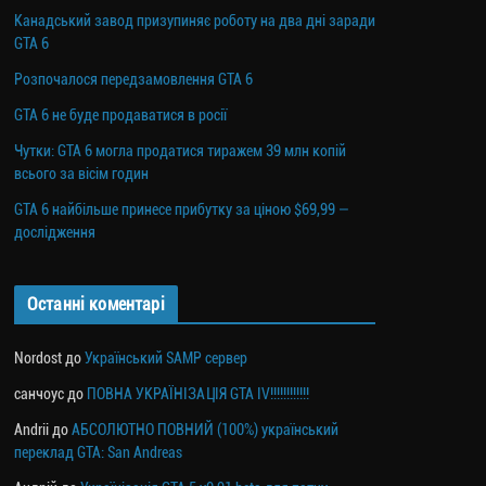
Канадський завод призупиняє роботу на два дні заради
GTA 6
Розпочалося передзамовлення GTA 6
GTA 6 не буде продаватися в росії
Чутки: GTA 6 могла продатися тиражем 39 млн копій
всього за вісім годин
GTA 6 найбільше принесе прибутку за ціною $69,99 —
дослідження
Останні коментарі
Nordost
до
Український SAMP сервер
санчоус
до
ПОВНА УКРАЇНІЗАЦІЯ GTA IV!!!!!!!!!!!!
Andrii
до
АБСОЛЮТНО ПОВНИЙ (100%) український
переклад GTA: San Andreas