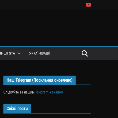
ІНШІ GTA
УКРАЇНІЗАЦІЇ
Наш Telegram (Посилання оновлено)
Слідкуйте за нашим
Telegram-каналом
Свіжі пости