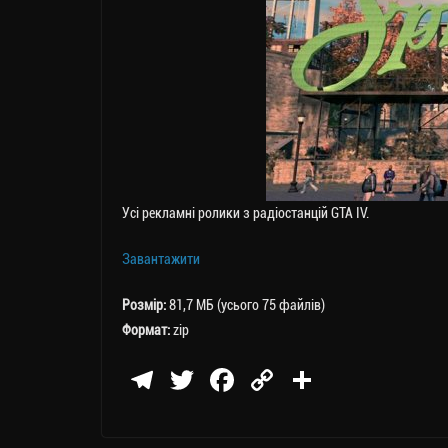
Усі рекламні ролики з радіостанцій GTA IV.
Завантажити
Розмір:
81,7 МБ (усього 75 файлів)
Формат:
zip
Te
T
Fa
C
П
le
wi
ce
op
о
gr
tt
bo
y
ді