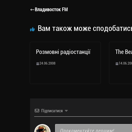
a
er
ok
Li
ли
Владивосток FM
m
nk
ти
ся
Вам також може сподобатис
Розмовні радіостанції
The Be
24.06.2008
14.06.20
Підписатися