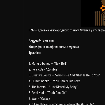
IF99 – домівка міжнародного фанку. Музика у стилі фан
Ведучий:
Femi Kuti
Жанр:
фанк та африканська музика
Трекліст:
1. Manu Dibango – “New Bell”
2. Fela Kuti – “Zombie”
3. Creative Source – “Who Is He And What Is He To You”
4. Hummingbird – “You Can’t Hide Love”
5. The Meters – “Just Kissed My Baby”
6. Femi Kuti – “Truth Don Die”
7. War – “Galaxy”
8. Gil Scott-Heron – “Home is Where The Hatred Is”