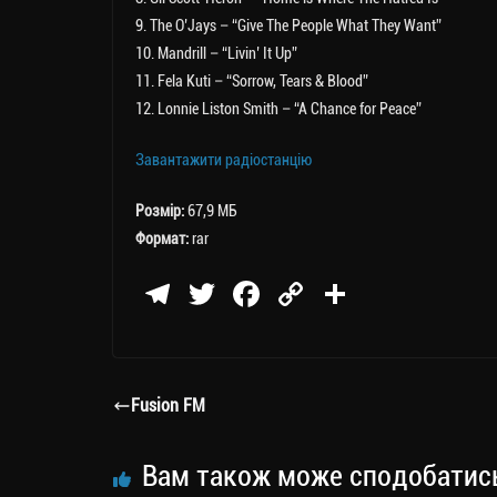
9. The O’Jays – “Give The People What They Want”
10. Mandrill – “Livin’ It Up”
11. Fela Kuti – “Sorrow, Tears & Blood”
12. Lonnie Liston Smith – “A Chance for Peace”
Завантажити радіостанцію
Розмір:
67,9 МБ
Формат:
rar
Te
T
Fa
C
П
le
wi
ce
op
о
gr
tt
bo
y
ді
a
er
ok
Li
ли
Fusion FM
m
nk
ти
ся
Вам також може сподобатис