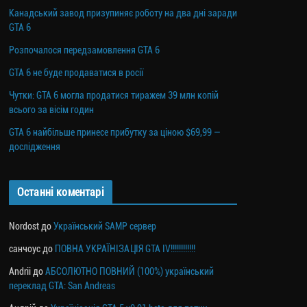
Канадський завод призупиняє роботу на два дні заради
GTA 6
Розпочалося передзамовлення GTA 6
GTA 6 не буде продаватися в росії
Чутки: GTA 6 могла продатися тиражем 39 млн копій
всього за вісім годин
GTA 6 найбільше принесе прибутку за ціною $69,99 —
дослідження
Останні коментарі
Nordost
до
Український SAMP сервер
санчоус
до
ПОВНА УКРАЇНІЗАЦІЯ GTA IV!!!!!!!!!!!!
Andrii
до
АБСОЛЮТНО ПОВНИЙ (100%) український
переклад GTA: San Andreas