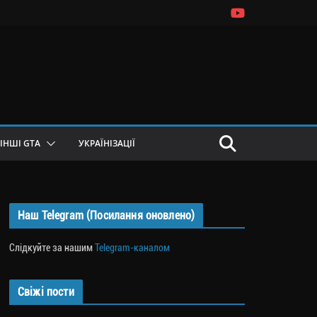
ІНШІ GTA
УКРАЇНІЗАЦІЇ
Наш Telegram (Посилання оновлено)
Слідкуйте за нашим
Telegram-каналом
Свіжі пости