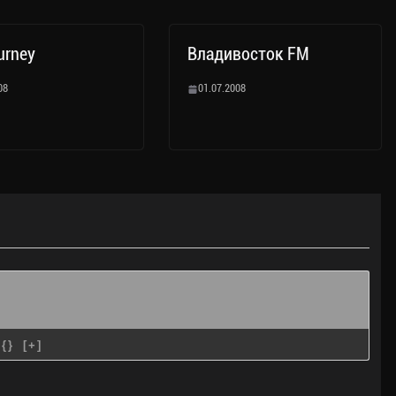
urney
Владивосток FM
08
01.07.2008
{}
[+]