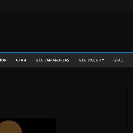
TION
GTA 4
GTA: SAN ANDREAS
GTA: VICE CITY
GTA 3