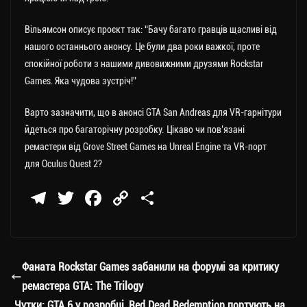
Вільямсон описує проєкт так: “Бачу багато гравців щасливі від
нашого останнього анонсу. Це були два роки важкої, проте
спокійної роботи з нашими дивовижними друзями Rockstar
Games. Яка чудова зустріч!”
Варто зазначити, що в анонсі GTA San Andreas для VR-гарнітури
йдеться про багаторічну розробку. Цікаво чи пов’язані
ремастери від Grove Street Games на Unreal Engine та VR-порт
для Oculus Quest 2?
Te
T
Fa
C
П
le
wi
ce
op
о
gr
tt
bo
y
ді
a
er
ok
Li
ли
Фаната Rockstar Games забанили на форумі за критику
m
nk
ти
ремастера GTA: The Trilogy
Чутки: GTA 6 у розробці, Red Dead Redemption портують на