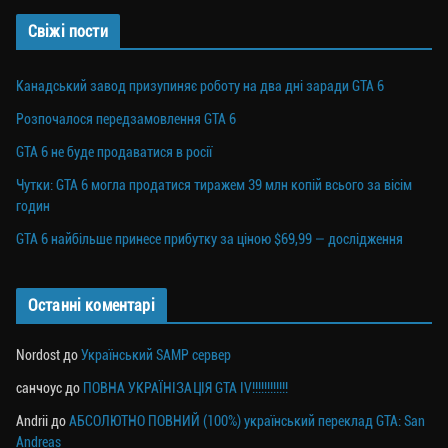
Свіжі пости
Канадський завод призупиняє роботу на два дні заради GTA 6
Розпочалося передзамовлення GTA 6
GTA 6 не буде продаватися в росії
Чутки: GTA 6 могла продатися тиражем 39 млн копій всього за вісім
годин
GTA 6 найбільше принесе прибутку за ціною $69,99 — дослідження
Останні коментарі
Nordost
до
Український SAMP сервер
санчоус
до
ПОВНА УКРАЇНІЗАЦІЯ GTA IV!!!!!!!!!!!!
Andrii
до
АБСОЛЮТНО ПОВНИЙ (100%) український переклад GTA: San
Andreas