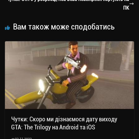
ся
ПК
Вам також може сподобатись
Чутки: Скоро ми дізнаємося дату виходу
GTA: The Trilogy на Android та iOS