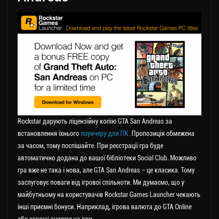
Rockstar дарують ліцензійну копію GTA San Andreas за
встановлення їхнього
лаунчеру для ПК.
Пропозиція обмежена
за часом, тому поспішайте. При реєстрації гра буде
автоматично додана до вашої бібліотеки Social Club. Можливо
гра вже не така і нова, але GTA San Andreas – це класика. Тому
заслуговує поваги від ігрової спільноти. Ми думаємо, що у
майбутньому на користувачів Rockstar Games Launcher чекають
інші приємні бонуси. Наприклад, ігрова валюта до GTA Online