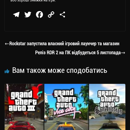
або хороші знижки на ігри.
Te
T
Fa
C
П
le
wi
ce
op
о
gr
tt
bo
y
ді
a
er
ok
Li
ли
Rockstar запустила власний ігровий лаунчер та магазин
m
nk
ти
Реліз RDR 2 на ПК відбудеться 5 листопада
ся
Вам також може сподобатись