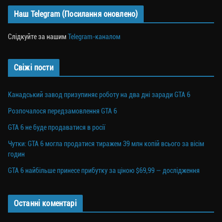
Наш Telegram (Посилання оновлено)
Слідкуйте за нашим
Telegram-каналом
Свіжі пости
Канадський завод призупиняє роботу на два дні заради GTA 6
Розпочалося передзамовлення GTA 6
GTA 6 не буде продаватися в росії
Чутки: GTA 6 могла продатися тиражем 39 млн копій всього за вісім
годин
GTA 6 найбільше принесе прибутку за ціною $69,99 — дослідження
Останні коментарі