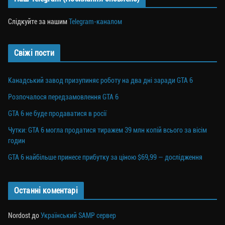
Слідкуйте за нашим
Telegram-каналом
Свіжі пости
Канадський завод призупиняє роботу на два дні заради GTA 6
Розпочалося передзамовлення GTA 6
GTA 6 не буде продаватися в росії
Чутки: GTA 6 могла продатися тиражем 39 млн копій всього за вісім
годин
GTA 6 найбільше принесе прибутку за ціною $69,99 — дослідження
Останні коментарі
Nordost
до
Український SAMP сервер