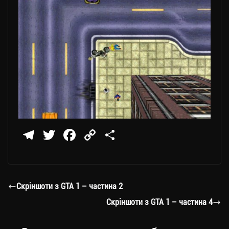
Te
T
Fa
C
П
le
wi
ce
op
о
gr
tt
bo
y
ді
a
er
ok
Li
ли
Скріншоти з GTA 1 – частина 2
m
nk
ти
Скріншоти з GTA 1 – частина 4
ся