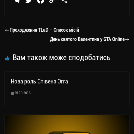
Te
T
Fa
C
П
le
wi
ce
op
о
gr
tt
bo
y
ді
a
er
ok
Li
ли
Проходження TLaD – Список місій
m
nk
ти
День святого Валентина у GTA Online
ся
Вам також може сподобатись
Нова роль Стівена Огга
25.10.2016