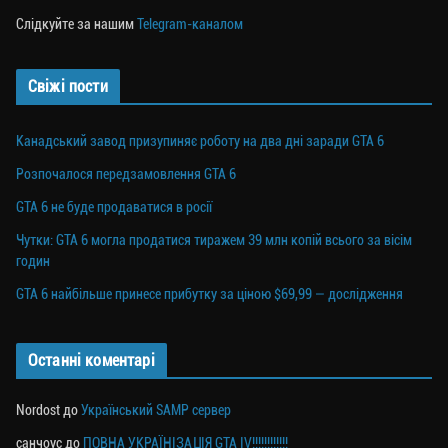
Слідкуйте за нашим
Telegram-каналом
Свіжі пости
Канадський завод призупиняє роботу на два дні заради GTA 6
Розпочалося передзамовлення GTA 6
GTA 6 не буде продаватися в росії
Чутки: GTA 6 могла продатися тиражем 39 млн копій всього за вісім
годин
GTA 6 найбільше принесе прибутку за ціною $69,99 — дослідження
Останні коментарі
Nordost
до
Український SAMP сервер
санчоус
до
ПОВНА УКРАЇНІЗАЦІЯ GTA IV!!!!!!!!!!!!