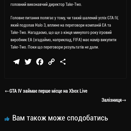
головний виконавчий директор Take-Two.
Головне питання полягає у тому, чи такий шалений успіх GTA IV,
який подолав Halo 3, вплине на переговори компаній ЕА та
Take-Two. Нагадаємо, що ще з кінця минулого року ігровий
виробник ЕА (згадаймо, наприклад, FIFA) має намір викупити
Take-Two. Поки що переговори результатів не дали.
Te
T
Fa
C
П
le
wi
ce
op
о
gr
tt
bo
y
ді
a
er
ok
Li
ли
GTA IV займає перше місце на Xbox Live
m
nk
ти
Залізниця
ся
Вам також може сподобатись