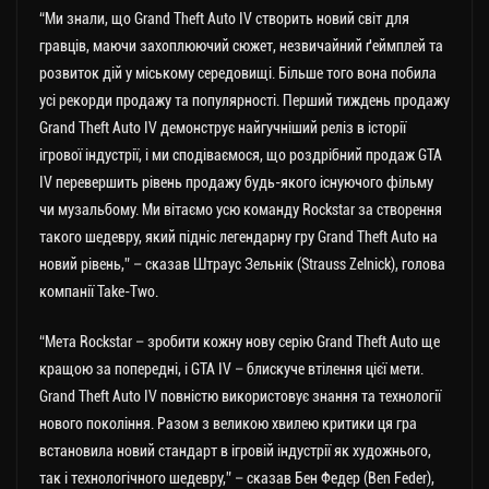
“Ми знали, що Grand Theft Auto IV створить новий світ для
гравців, маючи захоплюючий сюжет, незвичайний ґеймплей та
розвиток дій у міському середовищі. Більше того вона побила
усі рекорди продажу та популярності. Перший тиждень продажу
Grand Theft Auto IV демонструє найгучніший реліз в історії
ігрової індустрії, і ми сподіваємося, що роздрібний продаж GTA
IV перевершить рівень продажу будь-якого існуючого фільму
чи музальбому. Ми вітаємо усю команду Rockstar за створення
такого шедевру, який підніс легендарну гру Grand Theft Auto на
новий рівень,” – сказав Штраус Зельнік (Strauss Zelnick), голова
компанії Take-Two.
“Мета Rockstar – зробити кожну нову серію Grand Theft Auto ще
кращою за попередні, і GTA IV – блискуче втілення цієї мети.
Grand Theft Auto IV повністю використовує знання та технології
нового покоління. Разом з великою хвилею критики ця гра
встановила новий стандарт в ігровій індустрії як художнього,
так і технологічного шедевру,” – сказав Бен Федер (Ben Feder),