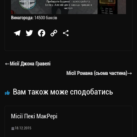
Винагорода:
14500 баксів
Te
T
Fa
C
П
le
wi
ce
op
о
gr
tt
bo
y
ді
a
er
ok
Li
ли
Місії Джона Гравелі
m
nk
ти
Місії Романа (сьома частина)
ся
Вам також може сподобатись
Місії Пекі МакРері
18.12.2015