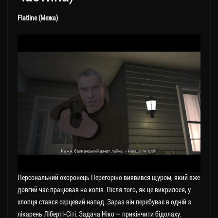
Flatline (Межа)
Персональний охоронець Перегоріно виявився щуром, який вже
довгий час працював на копів. Після того, як це викрилося, у
хлопця стався серцевий напад. Зараз він перебуває в одній з
лікарень Ліберті-Сіті. Задача Ніко — прикінчити бідолаху.