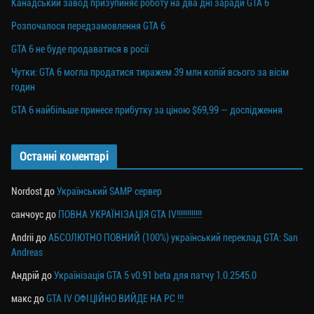
Канадський завод призупиняє роботу на два дні заради GTA 6
Розпочалося передзамовлення GTA 6
GTA 6 не буде продаватися в росії
Чутки: GTA 6 могла продатися тиражем 39 млн копій всього за вісім
годин
GTA 6 найбільше принесе прибутку за ціною $69,99 — дослідження
Останні коментарі
Nordost
до
Український SAMP сервер
санчоус
до
ПОВНА УКРАЇНІЗАЦІЯ GTA IV!!!!!!!!!!!!
Andrii
до
АБСОЛЮТНО ПОВНИЙ (100%) український переклад GTA: San
Andreas
Андрій
до
Українізація GTA 5 v0.91 beta для патчу 1.0.2545.0
макс
до
GTA IV ОФІЦІЙНО ВИЙДЕ НА PC !!!