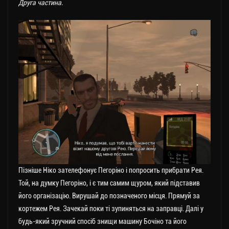
Друга частина.
Пізніше Ніко зателефонує Пегоріно і попросить прибрати Рея.
Той, на думку Пегоріно, і є тим самим щуром, який підставив
його організацію. Вирушай до позначеного місця. Прямуй за
кортежем Рея. Зачекай поки ті зупиняться на заправці. Далі у
будь-який зручний спосіб знищи машину Бочіно та його