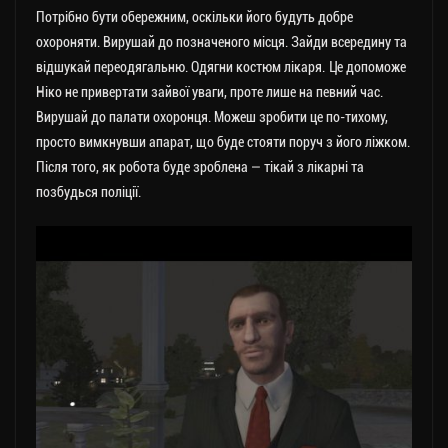
Потрібно бути обережним, оскільки його будуть добре
охороняти. Вирушай до позначеного місця. Зайди всередину та
відшукай переодягальню. Одягни костюм лікаря. Це допоможе
Ніко не привертати зайвої уваги, проте лише на певний час.
Вирушай до палати охоронця. Можеш зробити це по-тихому,
просто вимкнувши апарат, що буде стояти поруч з його ліжком.
Після того, як робота буде зроблена — тікай з лікарні та
позбудься поліції.