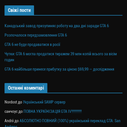
Свіжі пости
Канадський завод призупиняє роботу на два дні заради GTA 6
Розпочалося передзамовлення GTA 6
GTA 6 не буде продаватися в росії
Чутки: GTA 6 могла продатися тиражем 39 млн копій всього за вісім
годин
GTA 6 найбільше принесе прибутку за ціною $69,99 — дослідження
Останні коментарі
Nordost
до
Український SAMP сервер
санчоус
до
ПОВНА УКРАЇНІЗАЦІЯ GTA IV!!!!!!!!!!!!
Andrii
до
АБСОЛЮТНО ПОВНИЙ (100%) український переклад GTA: San
Andreas