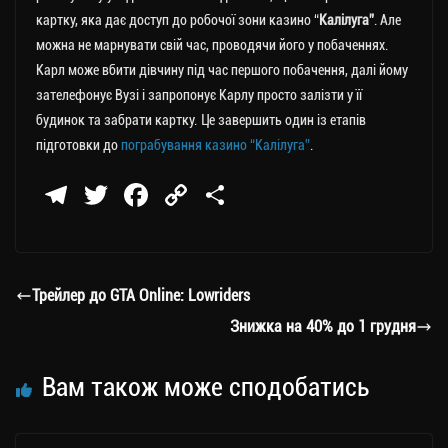
картку, яка дає доступ до робочої зони казино “
Калілуга”
. Але
можна не марнувати свій час, проводячи його у побаченнях.
Карл може вбити дівчину під час першого побачення, далі йому
зателефонує Вузі і запропонує Карлу просто залізти у її
будинок та забрати картку. Це завершить один із етапів
підготовки до
пограбування казино “Калілуга”
.
Te
T
Fa
C
П
le
wi
ce
op
о
gr
tt
bo
y
ді
a
er
ok
Li
ли
Трейлер до GTA Online: Lowriders
m
nk
ти
Знижка на 40% до 1 грудня
ся
Вам також може сподобатись