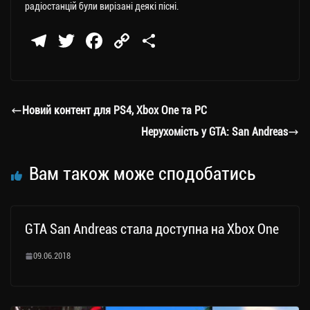
радіостанцій були вирізані деякі пісні.
Te
T
Fa
C
П
le
wi
ce
op
о
gr
tt
bo
y
ді
a
er
ok
Li
ли
Новий контент для PS4, Xbox One та PC
m
nk
ти
Нерухомість у GTA: San Andreas
ся
Вам також може сподобатись
GTA San Andreas стала доступна на Xbox One
09.06.2018