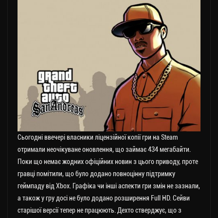
Сьогодні ввечері власники ліцензійної копії гри на Steam
отримали неочікуване оновлення, що займає 434 мегабайти.
Поки що немає жодних офіційних новин з цього приводу, проте
гравці помітили, що було додано повноцінну підтримку
геймпаду від Xbox. Графіка чи інші аспекти гри змін не зазнали,
а також у гру досі не було додано розширення Full HD. Сейви
старішої версії тепер не працюють. Дехто стверджує, що з