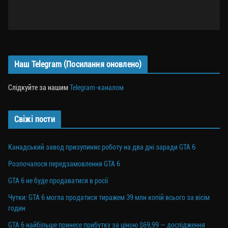
Наш Telegram (Посилання оновлено)
Слідкуйте за нашим
Telegram-каналом
Свіжі пости
Канадський завод призупиняє роботу на два дні заради GTA 6
Розпочалося передзамовлення GTA 6
GTA 6 не буде продаватися в росії
Чутки: GTA 6 могла продатися тиражем 39 млн копій всього за вісім
годин
GTA 6 найбільше принесе прибутку за ціною $69,99 — дослідження