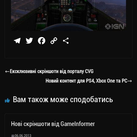
Te
T
Fa
C
П
le
wi
ce
op
о
gr
tt
bo
y
ді
a
er
ok
Li
ли
Ексклюзивні скріншоти від порталу CVG
m
nk
ти
Новий контент для PS4, Xbox One та PC
ся
Вам також може сподобатись
Нові скріншоти від GameInformer
06.06.2013