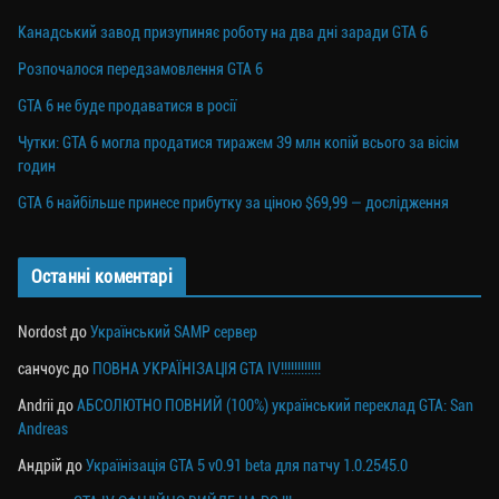
Канадський завод призупиняє роботу на два дні заради GTA 6
Розпочалося передзамовлення GTA 6
GTA 6 не буде продаватися в росії
Чутки: GTA 6 могла продатися тиражем 39 млн копій всього за вісім
годин
GTA 6 найбільше принесе прибутку за ціною $69,99 — дослідження
Останні коментарі
Nordost
до
Український SAMP сервер
санчоус
до
ПОВНА УКРАЇНІЗАЦІЯ GTA IV!!!!!!!!!!!!
Andrii
до
АБСОЛЮТНО ПОВНИЙ (100%) український переклад GTA: San
Andreas
Андрій
до
Українізація GTA 5 v0.91 beta для патчу 1.0.2545.0