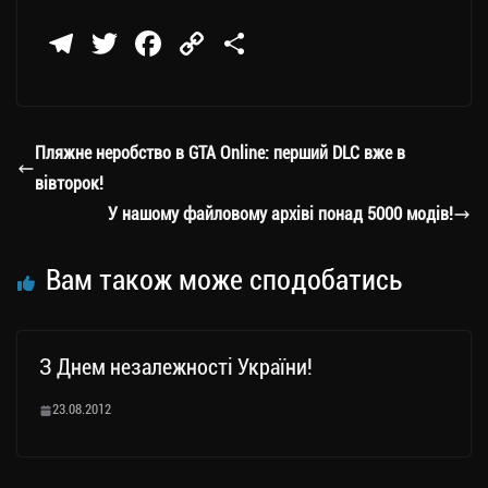
Te
T
Fa
C
П
le
wi
ce
op
о
gr
tt
bo
y
ді
a
er
ok
Li
ли
Пляжне неробство в GTA Online: перший DLC вже в
m
nk
ти
вівторок!
ся
У нашому файловому архіві понад 5000 модів!
Вам також може сподобатись
З Днем незалежності України!
23.08.2012