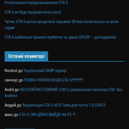
Розпочалося передзамовлення GTA 6
GTA 6 не буде продаватися в росії
Чутки: GTA 6 могла продатися тиражем 39 млн копій всього за вісім
годин
GTA 6 найбільше принесе прибутку за ціною $69,99 — дослідження
Останні коментарі
Nordost
до
Український SAMP сервер
санчоус
до
ПОВНА УКРАЇНІЗАЦІЯ GTA IV!!!!!!!!!!!!
Andrii
до
АБСОЛЮТНО ПОВНИЙ (100%) український переклад GTA: San
Andreas
Андрій
до
Українізація GTA 5 v0.91 beta для патчу 1.0.2545.0
макс
до
GTA IV ОФІЦІЙНО ВИЙДЕ НА PC !!!