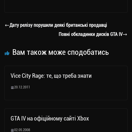
le
wi
ce
op
о
gr
tt
bo
y
ді
a
er
ok
Li
ли
Дату релізу порушили деякі британські продавці
m
nk
ти
Повні обкладинки дисків GTA IV
ся
Вам також може сподобатись
Vice City Rage: те, що треба знати
20.12.2011
GTA IV на офіційному сайті Xbox
02.05.2008