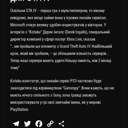
Оскільки GTA IV – перша гра з мультиплеєром, то нікому
невідомо, яке місце займе вона у ігрових онлайн сервісах.
Microsoft очікує велику здобич користувачів у вівторок. У
інтерв’ю з “Kotaku” Дерек Інгалс (Derek Ingalls), генеральний
директор компанії у сфері послуг Xbox Live, сказав:
“…ми пройшли ще кілометр з Grand Theft Auto IV. Найбільший
крок, який ми зробили, – це збільшили кількість серверів…
Тепер наші сервери мають удвічі більшу ємність, ніж 2 місяці
тому”
Kotaku констатує, що онлайн сервіс PS3 частково буде
знаходитися під керівництвом “Gamespy”. Вони кажуть, що не
мають нічого спільного з Sony, хоча гравці зможуть
використовувати у грі свої звичайні імена, як у мережі
PlayStation.
Te
T
Fa
C
П