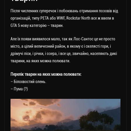
Після численних суперечок і побоювань отримання позовів від
організацій, типу PETA або WWF, Rockstar North все ж ввели в
GTA 5 нову категорію – тварин.
Але їх появи виявилося мало, так як Лос-Сантос це не просто
місто, а цілий величезний район, в якому є і скелясті гори, і
дрімучі ліси, і річки, і озера, і все це, звичайно, населяють дикі
тварини, на яких можна полювати.
Перелік тварин на яких можна полювати:
– Білохвостий олень.
– Пума (?)