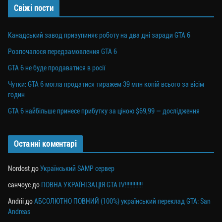
Свіжі пости
Канадський завод призупиняє роботу на два дні заради GTA 6
Розпочалося передзамовлення GTA 6
GTA 6 не буде продаватися в росії
Чутки: GTA 6 могла продатися тиражем 39 млн копій всього за вісім
годин
GTA 6 найбільше принесе прибутку за ціною $69,99 — дослідження
Останні коментарі
Nordost
до
Український SAMP сервер
санчоус
до
ПОВНА УКРАЇНІЗАЦІЯ GTA IV!!!!!!!!!!!!
Andrii
до
АБСОЛЮТНО ПОВНИЙ (100%) український переклад GTA: San
Andreas