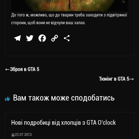
До того ж, можливо, що до тварин треба заходити з підвітряної
сторони, щоб вони не відчули ваш запах.
Te
T
Fa
C
П
le
wi
ce
op
о
gr
tt
bo
y
ді
a
er
ok
Li
ли
Зброя в GTA 5
m
nk
ти
Тюнінг в GTA 5
ся
Вам також може сподобатись
Нові подробиці від хлопців з GTA O’clock
22.07.2013