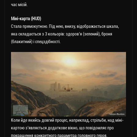
час місій.
Міні-карта (HUD)
Стала прямокутною. Під нею, внизу, відображається шкала,
яка складається з 3 кольорів: здоров’я (зелений), броня
(блакитний) і спецздібності.
Коли йде якийсь довгий процес, наприклад, стрільби, над міні-
картою з’являється додаткове вікно, що повідомляє про
покращення конкретного параметра головного героя.