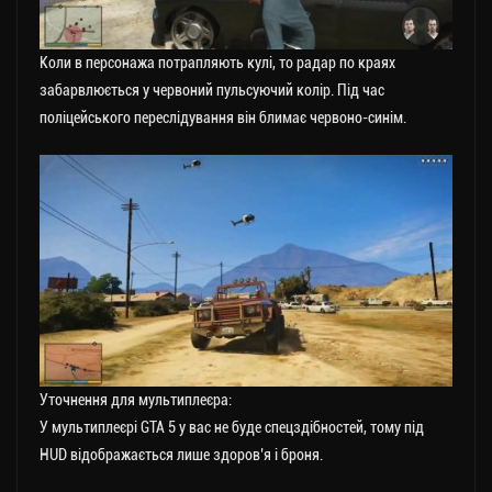
Коли в персонажа потрапляють кулі, то радар по краях
забарвлюється у червоний пульсуючий колір. Під час
поліцейського переслідування він блимає червоно-синім.
Уточнення для мультиплеєра:
У мультиплеєрі GTA 5 у вас не буде спецздібностей, тому під
HUD відображається лише здоров’я і броня.