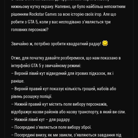
нижньому кутку екрану. Напевно, це було найбільш непохитним
рішенням Rockstar Games за всю історію своїх ігор. Але що
робити з GTA 5, коли у вас несподівано з’являється три
головних персонажі?
Звичайно ж, потрібно зробити квадратний радар!
Отже, для початку давайте розберемося, що нам показано в
інтерфейсі GTA 5 у звичайному режимі:
– Верхній лівий кут відведений для ігрових підказок, як і
раніше.
– Верхній правий кут показує кількість грошей, набоїв або
рівень розшуку поліції.
– Нижній правий кут містить поле вибору персонажів,
відображує назви районів або назву транспорту, в який ви сіли.
– Нижній лівий кут – для радару.
– Посередині з’являється поле вибору зброї.
– Посередині внизу, як ми звикли, з’являються завдання під