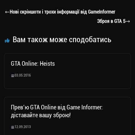
gr
tt
bo
y
ді
a
er
ok
Li
ли
Нові скріншоти і трохи інформації від GameInformer
m
nk
ти
Зброя в GTA 5
ся
Вам також може сподобатись
GTA Online: Heists
03.05.2016
Прев’ю GTA Online від Game Informer:
діставайте вашу зброю!
12.09.2013