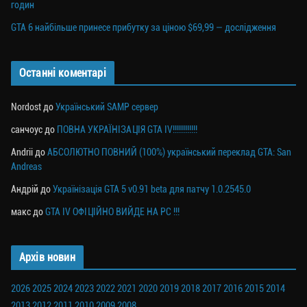
годин
GTA 6 найбільше принесе прибутку за ціною $69,99 — дослідження
Останні коментарі
Nordost
до
Український SAMP сервер
санчоус
до
ПОВНА УКРАЇНІЗАЦІЯ GTA IV!!!!!!!!!!!!
Andrii
до
АБСОЛЮТНО ПОВНИЙ (100%) український переклад GTA: San
Andreas
Андрій
до
Українізація GTA 5 v0.91 beta для патчу 1.0.2545.0
макс
до
GTA IV ОФІЦІЙНО ВИЙДЕ НА PC !!!
Архів новин
2026
2025
2024
2023
2022
2021
2020
2019
2018
2017
2016
2015
2014
2013
2012
2011
2010
2009
2008