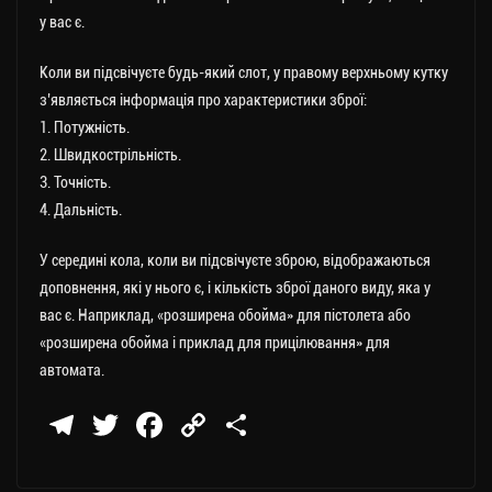
у вас є.
Коли ви підсвічуєте будь-який слот, у правому верхньому кутку
з’являється інформація про характеристики зброї:
1. Потужність.
2. Швидкострільність.
3. Точність.
4. Дальність.
У середині кола, коли ви підсвічуєте зброю, відображаються
доповнення, які у нього є, і кількість зброї даного виду, яка у
вас є. Наприклад, «розширена обойма» для пістолета або
«розширена обойма і приклад для прицілювання» для
автомата.
Te
T
Fa
C
П
le
wi
ce
op
о