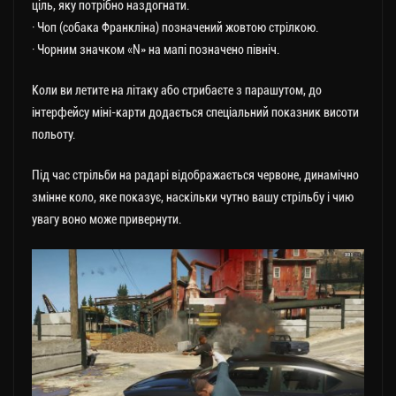
ціль, яку потрібно наздогнати.
· Чоп (собака Франкліна) позначений жовтою стрілкою.
· Чорним значком «N» на мапі позначено північ.
Коли ви летите на літаку або стрибаєте з парашутом, до
інтерфейсу міні-карти додається спеціальний показник висоти
польоту.
Під час стрільби на радарі відображається червоне, динамічно
змінне коло, яке показує, наскільки чутно вашу стрільбу і чию
увагу воно може привернути.