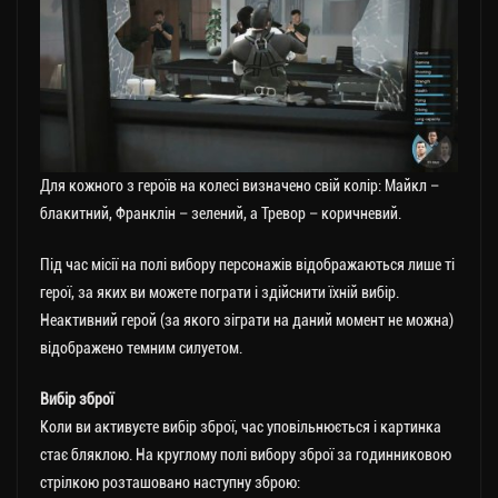
Для кожного з героїв на колесі визначено свій колір: Майкл –
блакитний, Франклін – зелений, а Тревор – коричневий.
Під час місії на полі вибору персонажів відображаються лише ті
герої, за яких ви можете пограти і здійснити їхній вибір.
Неактивний герой (за якого зіграти на даний момент не можна)
відображено темним силуетом.
Вибір зброї
Коли ви активуєте вибір зброї, час уповільнюється і картинка
стає бляклою. На круглому полі вибору зброї за годинниковою
стрілкою розташовано наступну зброю: