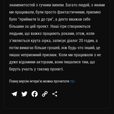
знаменитостей з гучним іменем. Багато людей, з якими
ми працювали, були просто фантастичними, приємно
було “приймати їх до гри”, а дехто вважав себе
більшим за цей проект. Наші ігри створюються
людьми, що важко працюють роками, отож, коли
з’являється крута зірка, записує діалог 20 годин, а
потім вимагає більше грошей, ніж будь-хто інший, це
лишає неприємний присмак. Коли ми працювали з не
дуже відомими акторами, вони пишалися тим, що
беруть участь у такому проекті.
Повну версію інтерв’ю можна прочитати
тут
.
Te
T
Fa
C
П
le
wi
ce
op
о
gr
tt
bo
y
ді