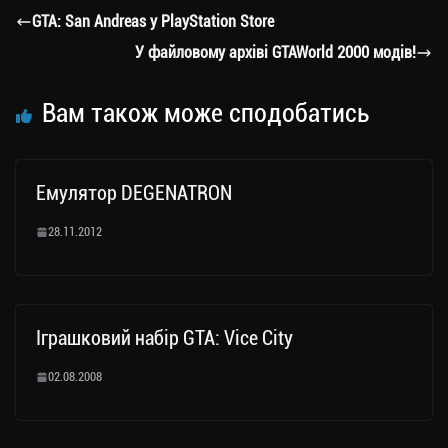
a
er
ok
Li
ли
GTA: San Andreas у PlayStation Store
m
nk
ти
У файловому архіві GTAWorld 2000 модів!
ся
Вам також може сподобатись
Емулятор DEGENATRON
28.11.2012
Іграшковий набір GTA: Vice City
02.08.2008