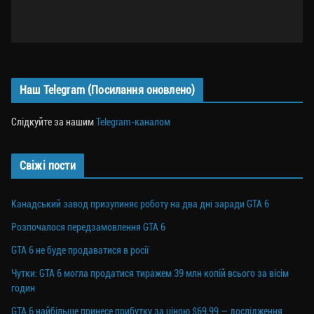
Наш Telegram (Посилання оновлено)
Слідкуйте за нашим
Telegram-каналом
Свіжі пости
Канадський завод призупиняє роботу на два дні заради GTA 6
Розпочалося передзамовлення GTA 6
GTA 6 не буде продаватися в росії
Чутки: GTA 6 могла продатися тиражем 39 млн копій всього за вісім
годин
GTA 6 найбільше принесе прибутку за ціною $69,99 — дослідження