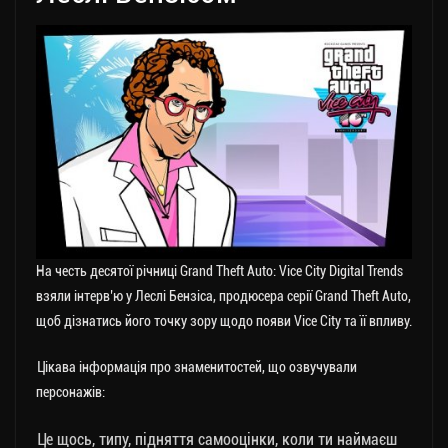
На честь десятої річниці Grand Theft Auto: Vice City Digital Trends
взяли інтерв’ю у Леслі Бензіса, продюсера серії Grand Theft Auto,
щоб дізнатись його точку зору щодо появи Vice City та її впливу.
Цікава інформація про знаменитостей, що озвучували
персонажів:
Це щось, типу, підняття самооцінки, коли ти наймаєш