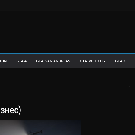
TION
GTA 4
GTA: SAN ANDREAS
GTA: VICE CITY
GTA 3
ізнес)