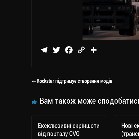
Te
T
Fa
C
П
le
wi
ce
op
о
gr
tt
bo
y
ді
a
er
ok
Li
ли
Rockstar підтримує створення модів
m
nk
ти
ся
Вам також може сподобатис
Ексклюзивні скріншоти
Нові с
від порталу CVG
(транс