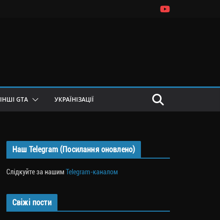
ІНШІ GTA
УКРАЇНІЗАЦІЇ
Наш Telegram (Посилання оновлено)
Слідкуйте за нашим
Telegram-каналом
Свіжі пости