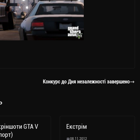
Конкурс до Дня незалежності завершено
ь
кріншоти GTA V
Екстрім
порт)
08.11.2012