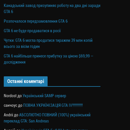
Канадський завод призупиняє роботу на два дні заради
GTA 6
Розпочалося передзамовлення GTA 6
GTA 6 не буде продаватися в росії
Чутки: GTA 6 могла продатися тиражем 39 млн копій
всього за вісім годин
GTA 6 найбільше принесе прибутку за ціною $69,99 —
дослідження
Останні коментарі
Nordost
до
Український SAMP сервер
санчоус
до
ПОВНА УКРАЇНІЗАЦІЯ GTA IV!!!!!!!!!!!!
Andrii
до
АБСОЛЮТНО ПОВНИЙ (100%) український
переклад GTA: San Andreas