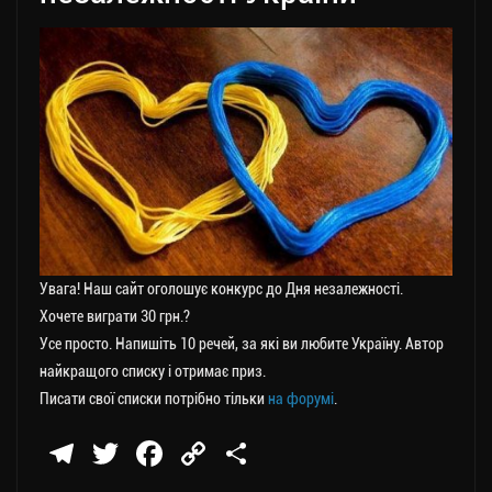
Увага! Наш сайт оголошує конкурс до Дня незалежності.
Хочете виграти 30 грн.?
Усе просто. Напишіть 10 речей, за які ви любите Україну. Автор
найкращого списку і отримає приз.
Писати свої списки потрібно тільки
на форумі
.
Te
T
Fa
C
П
le
wi
ce
op
о