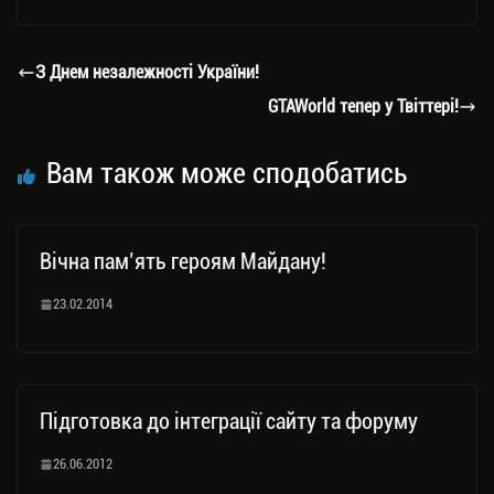
gr
tt
bo
y
ді
a
er
ok
Li
ли
З Днем незалежності України!
m
nk
ти
GTAWorld тепер у Твіттері!
ся
Вам також може сподобатись
Вічна пам’ять героям Майдану!
23.02.2014
Підготовка до інтеграції сайту та форуму
26.06.2012