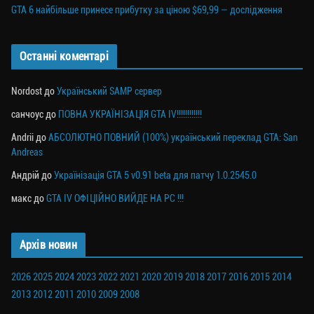
GTA 6 найбільше принесе прибутку за ціною $69,99 — дослідження
Останні коментарі
Nordost
до
Український SAMP сервер
санчоус
до
ПОВНА УКРАЇНІЗАЦІЯ GTA IV!!!!!!!!!!!!
Andrii
до
АБСОЛЮТНО ПОВНИЙ (100%) український переклад GTA: San
Andreas
Андрій
до
Українізація GTA 5 v0.91 beta для патчу 1.0.2545.0
макс
до
GTA IV ОФІЦІЙНО ВИЙДЕ НА PC !!!
Архів новин
2026
2025
2024
2023
2022
2021
2020
2019
2018
2017
2016
2015
2014
2013
2012
2011
2010
2009
2008