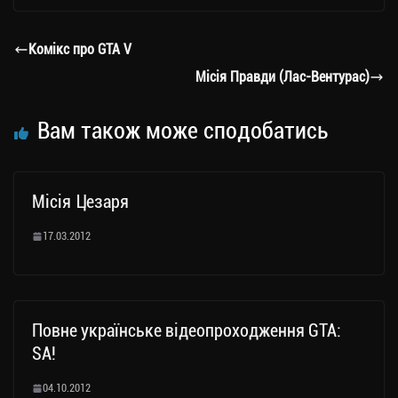
gr
tt
bo
y
ді
a
er
ok
Li
ли
Комікс про GTA V
m
nk
ти
Місія Правди (Лас-Вентурас)
ся
Вам також може сподобатись
Місія Цезаря
17.03.2012
Повне українське відеопроходження GTA:
SA!
04.10.2012