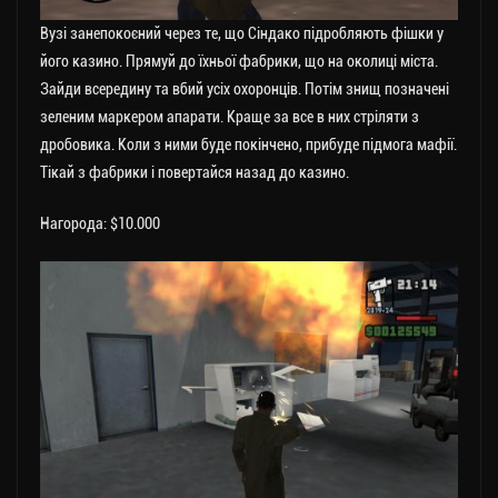
Вузі занепокоєний через те, що Сіндако підробляють фішки у
його казино. Прямуй до їхньої фабрики, що на околиці міста.
Зайди всередину та вбий усіх охоронців. Потім знищ позначені
зеленим маркером апарати. Краще за все в них стріляти з
дробовика. Коли з ними буде покінчено, прибуде підмога мафії.
Тікай з фабрики і повертайся назад до казино.
Нагорода: $10.000