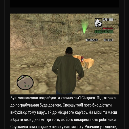
Вузі запланував пограбувати казино сім’ї Сіндако. Підготовка
до пограбування буде довгою. Спершу тобі потрібно дістати
вибухівку, тому вирушай до місцевого кар’єру. На місці ти маєш
зібрати весь динаміт до того, як його використають робітники.
Спускайся вниз і сідай у велику вантажівку. Розчави усі ящики,