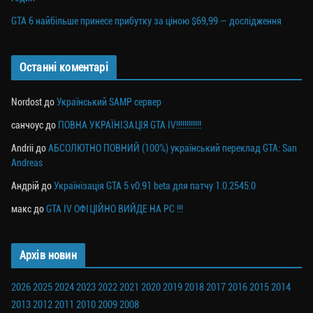
GTA 6 найбільше принесе прибутку за ціною $69,99 — дослідження
Останні коментарі
Nordost
до
Український SAMP сервер
санчоус
до
ПОВНА УКРАЇНІЗАЦІЯ GTA IV!!!!!!!!!!!!
Andrii
до
АБСОЛЮТНО ПОВНИЙ (100%) український переклад GTA: San
Andreas
Андрій
до
Українізація GTA 5 v0.91 beta для патчу 1.0.2545.0
макс
до
GTA IV ОФІЦІЙНО ВИЙДЕ НА PC !!!
Архів новин
2026
2025
2024
2023
2022
2021
2020
2019
2018
2017
2016
2015
2014
2013
2012
2011
2010
2009
2008