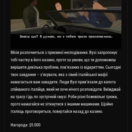
Місія розпочнеться з приємної несподіванки. Вузі запропонує
тобі частку в його казино, проте за умови, що ти допоможеш
вирішити декілька проблем, пов’язаних із відкриттям. Сьогодні
твоє завдання – з’ясувати, яка з сімей італійської мафії
намагається вам завадити. Люди Вузі прив’язали до капота
спійманого італійця, який не хоче нічого розповідати. Виїжджай
на трасу і їдь по зустрічній смузі. Роби різні божевільні трюки,
проте намагайся не зіткнутися з іншими машинами. Щойно
італієць проговориться, повертайся назад до казино.
Нагорода: $5.000