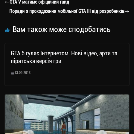
a
er
ok
Li
ли
GTA V матиме офіційний гайд
m
nk
ти
Поради з проходження мобільної GTA III від розробників
ся
Вам також може сподобатись
GTA 5 гуляє Інтернетом. Нові відео, арти та
піратська версія гри
13.09.2013