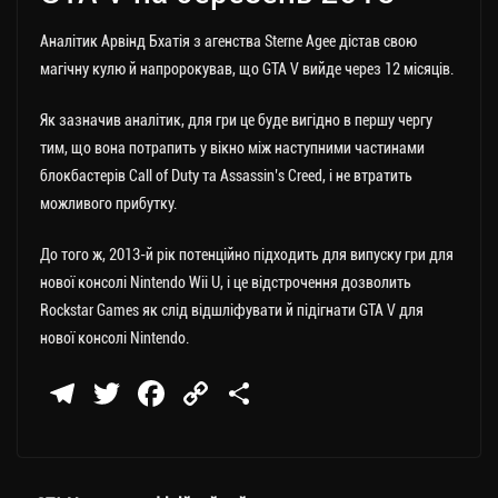
Аналітик Арвінд Бхатія з агенства Sterne Agee дістав свою
магічну кулю й напророкував, що GTA V вийде через 12 місяців.
Як зазначив аналітик, для гри це буде вигідно в першу чергу
тим, що вона потрапить у вікно між наступними частинами
блокбастерів Call of Duty та Assassin’s Creed, і не втратить
можливого прибутку.
До того ж, 2013-й рік потенційно підходить для випуску гри для
нової консолі Nintendo Wii U, і це відстрочення дозволить
Rockstar Games як слід відшліфувати й підігнати GTA V для
нової консолі Nintendo.
Te
T
Fa
C
П
le
wi
ce
op
о
gr
tt
bo
y
ді