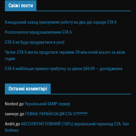
Свіжі пости
Канадський завод призупиняє роботу на два дні заради GTA 6
Розпочалося передзамовлення GTA 6
GTA 6 не буде продаватися в росії
Чутки: GTA 6 могла продатися тиражем 39 млн копій всього за вісім
годин
GTA 6 найбільше принесе прибутку за ціною $69,99 — дослідження
Останні коментарі
Nordost
до
Український SAMP сервер
санчоус
до
ПОВНА УКРАЇНІЗАЦІЯ GTA IV!!!!!!!!!!!!
Andrii
до
АБСОЛЮТНО ПОВНИЙ (100%) український переклад GTA: San
Andreas