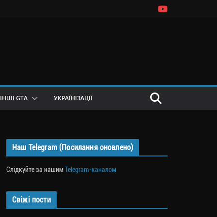
ІНШІ GTA
УКРАЇНІЗАЦІЇ
Наш Telegram (Посилання оновлено)
Слідкуйте за нашим
Telegram-каналом
Свіжі пости