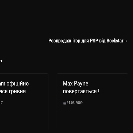
Розпродаж ігор для PSP від Rockstar
ь
am офіційно
Max Payne
ася гривня
повертається !
17
24.03.2009