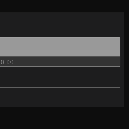
{}
[+]