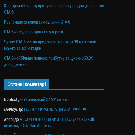
Канадський завод призупиняє роботу на два дні заради
GTA 6
Розпочалося передзамовлення GTA 6
GTA 6 не буде продаватися в росії
Чутки: GTA 6 могла продатися тиражем 39 млн копій
всього за вісім годин
GTA 6 найбільше принесе прибутку за ціною $69,99 —
дослідження
Останні коментарі
Nordost
до
Український SAMP сервер
санчоус
до
ПОВНА УКРАЇНІЗАЦІЯ GTA IV!!!!!!!!!!!!
Andrii
до
АБСОЛЮТНО ПОВНИЙ (100%) український
переклад GTA: San Andreas