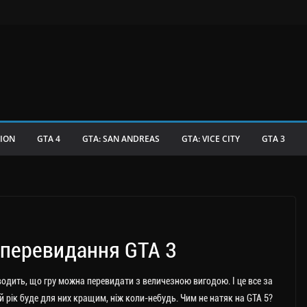
TION
GTA 4
GTA: SAN ANDREAS
GTA: VICE CITY
GTA 3
а перевидання GTA 3
оводить, що гру можна перевидати з величезною вигодою. І це все за
й рік буде для них кращим, ніж коли-небудь. Чим не натяк на GTA 5?