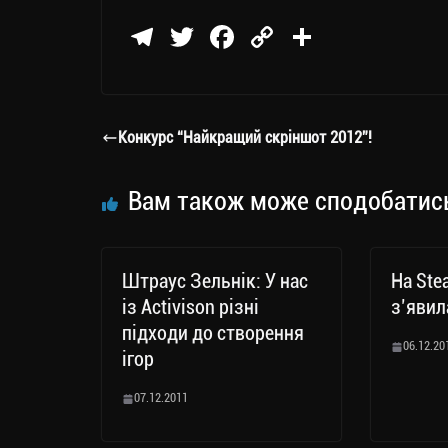
Te
T
Fa
C
П
le
wi
ce
op
о
gr
tt
bo
y
ді
a
er
ok
Li
ли
Конкурс “Найкращий скріншот 2012”!
m
nk
ти
ся
Вам також може сподобатис
Штраус Зельнік: У нас
На Ste
із Activison різні
з’явил
підходи до створення
06.12.20
ігор
07.12.2011