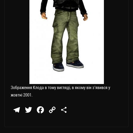
Зображення Клода в тому вигляді, в якому він з’явився у
жовтні 2001.
Te
T
Fa
C
П
le
wi
ce
op
о
gr
tt
bo
y
ді