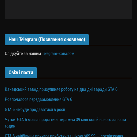
Наш Telegram (Посилання оновлено)
Слідкуйте за нашим
Telegram-каналом
Свіжі пости
Канадський завод призупиняє роботу на два дні заради GTA 6
Розпочалося передзамовлення GTA 6
GTA 6 не буде продаватися в росії
Чутки: GTA 6 могла продатися тиражем 39 млн копій всього за вісім
годин
GTA 6 найбільше принесе прибутку за ціною $69,99 — дослідження