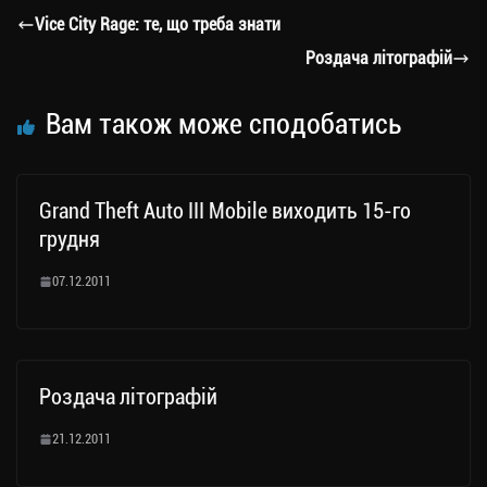
a
er
ok
Li
ли
Vice City Rage: те, що треба знати
m
nk
ти
Роздача літографій
ся
Вам також може сподобатись
Grand Theft Auto III Mobile виходить 15-го
грудня
07.12.2011
Роздача літографій
21.12.2011