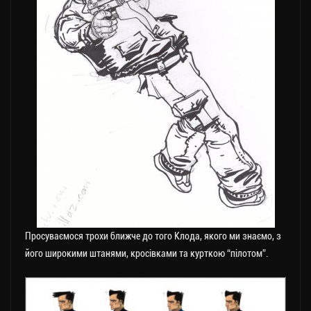
Просуваємося трохи ближче до того Клода, якого ми знаємо, з
його широкими штанями, кросівками та курткою “пілотом”.