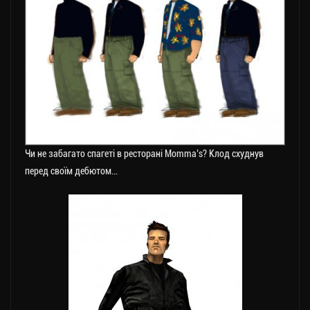
Чи не забагато спагеті в ресторані Momma’s? Клод схуднув
перед своїм дебютом…