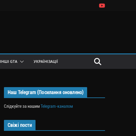
ІНШІ GTA
УКРАЇНІЗАЦІЇ
Наш Telegram (Посилання оновлено)
Слідкуйте за нашим
Telegram-каналом
Свіжі пости