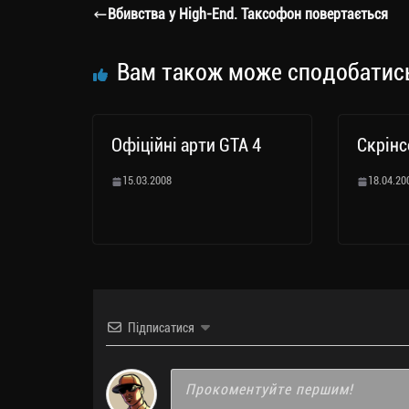
a
er
ok
Li
ли
Вбивства у High-End. Таксофон повертається
m
nk
ти
ся
Вам також може сподобатис
Офіційні арти GTA 4
Скрінс
15.03.2008
18.04.20
Підписатися