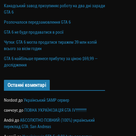
Канадський завод призупиняє роботу на два дні заради
GTA 6
Розпочалося передзамовлення GTA 6
GTA 6 не буде продаватися в росії
Чутки: GTA 6 могла продатися тиражем 39 млн копій
всього за вісім годин
GTA 6 найбільше принесе прибутку за ціною $69,99 —
дослідження
Останні коментарі
Nordost
до
Український SAMP сервер
санчоус
до
ПОВНА УКРАЇНІЗАЦІЯ GTA IV!!!!!!!!!!!!
Andrii
до
АБСОЛЮТНО ПОВНИЙ (100%) український
переклад GTA: San Andreas