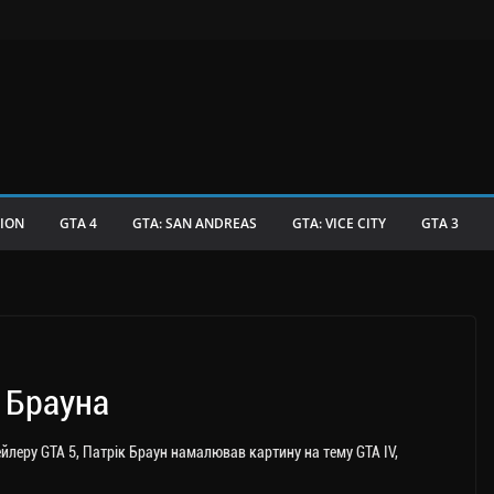
TION
GTA 4
GTA: SAN ANDREAS
GTA: VICE CITY
GTA 3
а Брауна
ейлеру GTA 5, Патрік Браун намалював картину на тему GTA IV,